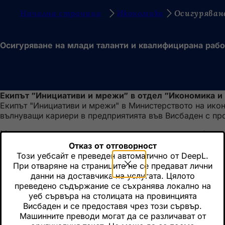
В
Начална страница
Икономика
Осигуряван
Преминаване към съдържанието
и
е
Осигуряване на млади таланти и квалифицирана рабо
с
т
е
Екипът "Инициативи и мрежи" в отдел "Икономика и 
т
Екипът "Инициативи и мрежи" в Министерството на икон
у
вълнуващи кариери в предприятията във Висбаден с пр
к
Мрежата включва и партньори, които подпомагат фирми
ръка ние свързваме индустриалните предприятия помеж
:
Отказ от отговорност
квалифицирани работници.
Този уебсайт е преведен автоматично от DeepL.
При отваряне на страниците не се предават лични
Екипът "Инициативи и мрежи" в Министерството на икон
данни на доставчика на услугата. Цялото
вълнуващи кариери в предприятията във Висбаден с пр
преведено съдържание се съхранява локално на
уеб сървъра на столицата на провинцията
Висбаден и се предоставя чрез този сървър.
Машинните преводи могат да се различават от