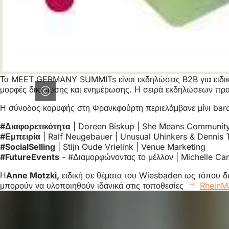
Τα MEET GERMANY SUMMITs είναι εκδηλώσεις B2B για ειδικούς
μορφές δικτύωσης και ενημέρωσης. Η σειρά εκδηλώσεων πραγμ
Η σύνοδος κορυφής στη Φρανκφούρτη περιελάμβανε μίνι barca
#Διαφορετικότητα
| Doreen Biskup | She Means Community 
#Εμπειρία
| Ralf Neugebauer | Unusual Uhinkers & Dennis 
#SocialSelling
| Stijn Oude Vrielink | Venue Marketing
#FutureEvents
- #Διαμορφώνοντας το μέλλον | Michelle Car
Η
Anne Motzki,
ειδική σε θέματα του Wiesbaden ως τόπου δι
μπορούν να υλοποιηθούν ιδανικά στις τοποθεσίες
RheinM