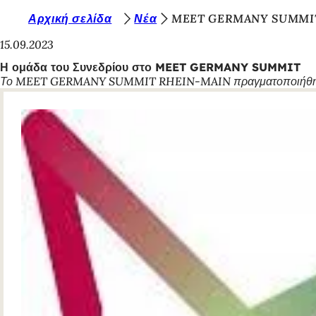
Β
Αρχική σελίδα
Νέα
MEET GERMANY SUMMIT 
Μετάβαση στο περιεχόμενο
ρ
15.09.2023
ί
Η ομάδα του Συνεδρίου στο MEET GERMANY SUMMIT
Το MEET GERMANY SUMMIT RHEIN-MAIN πραγματοποιήθηκε στις
σ
κ
ε
σ
τ
ε
ε
δ
ώ
: