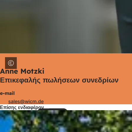
Anne Motzki
Επικεφαλής πωλήσεων συνεδρίων
e-mail
sales
wicm
de
Επίσης ενδιαφέρον