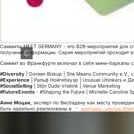
Саммиты MEET GERMANY - это B2B-мероприятия для спе
получения информации. Серия мероприятий проходит еж
Саммит во Франкфурте включал в себя мини-баркапы с
#Diversity
| Doreen Biskup | She Means Community e.V., 
#Experience
| Ральф Нойгебауэр | Unusual Uhinkers и Д
#SocialSelling
| Stijn Oude Vrielink | Venue Marketing
#FutureEvents
- #Shaping the Future | Michelle Caroline S
Анне Моцки,
эксперт по Висбадену как месту проведен
быть идеально реализованы в
конгресс-центре Rhei