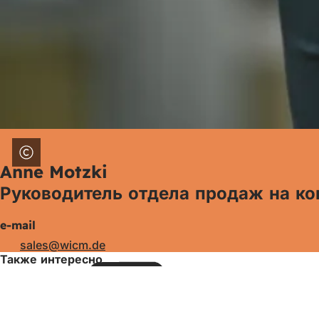
Anne Motzki
Руководитель отдела продаж на ко
e-mail
sales
wicm
de
Также интересно