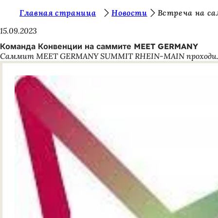
В
Главная страница
Новости
Встреча на с
Перейти к содержимому
ы
15.09.2023
з
Команда Конвенции на саммите MEET GERMANY
Саммит MEET GERMANY SUMMIT RHEIN-MAIN проходил 30 и
д
е
с
ь
: