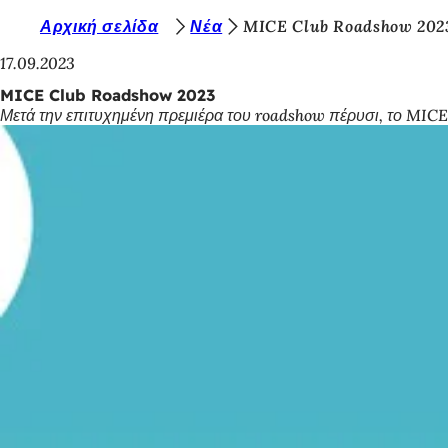
Β
Αρχική σελίδα
Νέα
MICE Club Roadshow 202
Μετάβαση στο περιεχόμενο
ρ
17.09.2023
ί
MICE Club Roadshow 2023
Μετά την επιτυχημένη πρεμιέρα του roadshow πέρυσι, το MICE 
σ
κ
ε
σ
τ
ε
ε
δ
ώ
: