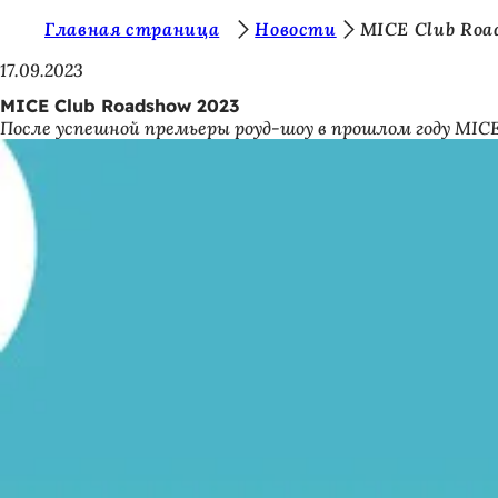
В
Главная страница
Новости
MICE Club Roa
Перейти к содержимому
ы
17.09.2023
з
MICE Club Roadshow 2023
После успешной премьеры роуд-шоу в прошлом году MICE
д
е
с
ь
: