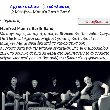
Β
Αρχική σελίδα
εκδηλώσεις
Μετάβαση στο περιεχόμενο
Manfred Mann's Earth Band
ρ
εκδηλώσεις
Θυμηθείτε το
ί
Manfred Mann's Earth Band
σ
Με παγκόσμιες επιτυχίες όπως τα Blinded By The Light, Davy's
κ
On The Road Again και Mighty Quinn, η Earth Band του
Manfred Mann είναι ένα από τα καθοριστικά ροκ
ε
συγκροτήματα των τελευταίων δεκαετιών. Στις 16 Φεβρουαρίου
σ
2027, το θρυλικό σχήμα θα φέρει στο Βισμπάντεν το αλάνθαστο
μείγμα κλασικού ροκ και βιρτουόζικων ζωντανών εμφανίσεων.
τ
ε
ε
δ
ώ
: