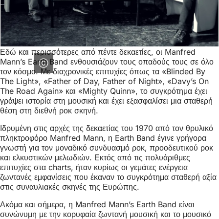
Εδώ και περισσότερες από πέντε δεκαετίες, οι Manfred
Mann’s Earth Band ενθουσιάζουν τους οπαδούς τους σε όλο
τον κόσμο. Με διαχρονικές επιτυχίες όπως τα «Blinded By
The Light», «Father of Day, Father of Night», «Davy’s On
The Road Again» και «Mighty Quinn», το συγκρότημα έχει
γράψει ιστορία στη μουσική και έχει εξασφαλίσει μια σταθερή
θέση στη διεθνή ροκ σκηνή.
Ιδρυμένη στις αρχές της δεκαετίας του 1970 από τον θρυλικό
πληκτροφόρο Manfred Mann, η Earth Band έγινε γρήγορα
γνωστή για τον μοναδικό συνδυασμό ροκ, προοδευτικού ροκ
και ελκυστικών μελωδιών. Εκτός από τις πολυάριθμες
επιτυχίες στα charts, ήταν κυρίως οι γεμάτες ενέργεια
ζωντανές εμφανίσεις που έκαναν το συγκρότημα σταθερή αξία
στις συναυλιακές σκηνές της Ευρώπης.
Ακόμα και σήμερα, η Manfred Mann’s Earth Band είναι
συνώνυμη με την κορυφαία ζωντανή μουσική και το μουσικό