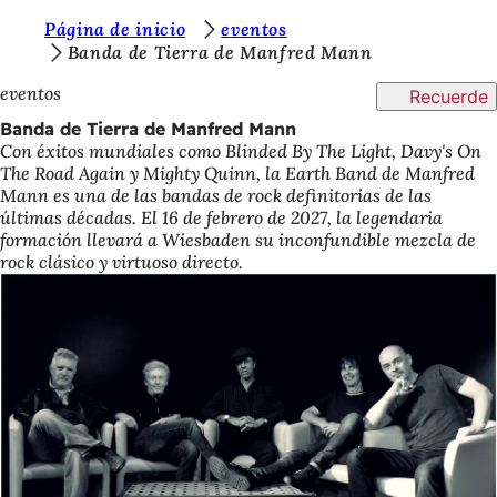
E
Página de inicio
eventos
Saltar al contenido
Banda de Tierra de Manfred Mann
s
eventos
Recuerde
t
Banda de Tierra de Manfred Mann
á
Con éxitos mundiales como Blinded By The Light, Davy's On
s
The Road Again y Mighty Quinn, la Earth Band de Manfred
Mann es una de las bandas de rock definitorias de las
a
últimas décadas. El 16 de febrero de 2027, la legendaria
q
formación llevará a Wiesbaden su inconfundible mezcla de
rock clásico y virtuoso directo.
u
í
: