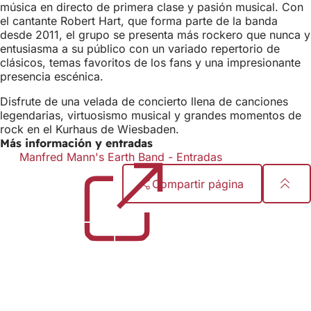
música en directo de primera clase y pasión musical. Con
el cantante Robert Hart, que forma parte de la banda
desde 2011, el grupo se presenta más rockero que nunca y
entusiasma a su público con un variado repertorio de
clásicos, temas favoritos de los fans y una impresionante
presencia escénica.
Disfrute de una velada de concierto llena de canciones
legendarias, virtuosismo musical y grandes momentos de
rock en el Kurhaus de Wiesbaden.
Más información y entradas
Manfred Mann's Earth Band - Entradas
(Se
abre
Compartir página
en
una
Zona
nueva
pestaña)
de
los
pies