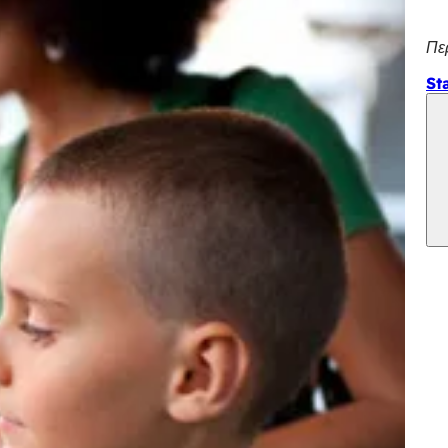
Πε
St