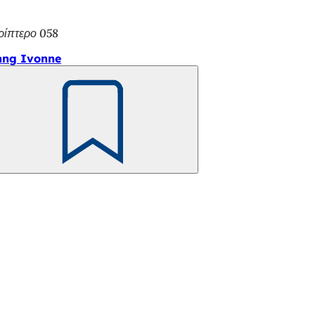
ρίπτερο 058
ang Ivonne
Θυμηθείτε
το