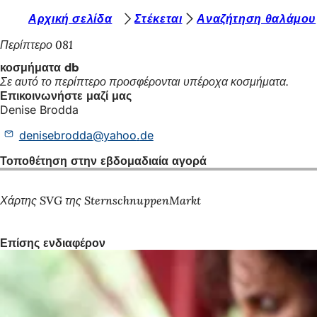
Β
Αρχική σελίδα
Στέκεται
Αναζήτηση θαλάμου
Μετάβαση στο περιεχόμενο
ρ
Περίπτερο 081
ί
κοσμήματα db
Σε αυτό το περίπτερο προσφέρονται υπέροχα κοσμήματα.
σ
Επικοινωνήστε μαζί μας
κ
Denise Brodda
ε
denisebrodda
yahoo
de
σ
Τοποθέτηση στην εβδομαδιαία αγορά
τ
ε
Χάρτης SVG της SternschnuppenMarkt
ε
δ
Επίσης ενδιαφέρον
ώ
: