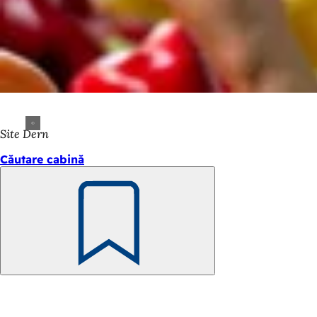
Site Dern
Căutare cabină
Amintește-
ți
Zona
piciorului