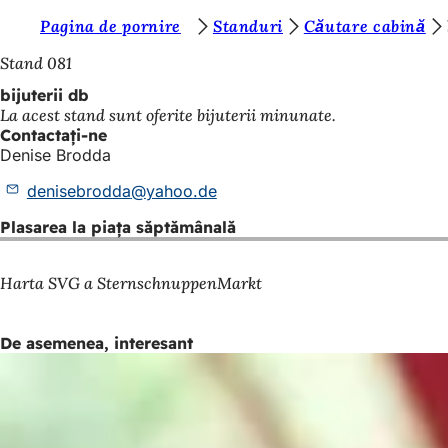
S
Pagina de pornire
Standuri
Căutare cabină
Salt la conținut
u
Stand 081
n
bijuterii db
La acest stand sunt oferite bijuterii minunate.
t
Contactați-ne
e
Denise Brodda
ț
denisebrodda
yahoo
de
i
Plasarea la piața săptămânală
a
i
Harta SVG a SternschnuppenMarkt
c
i
De asemenea, interesant
: