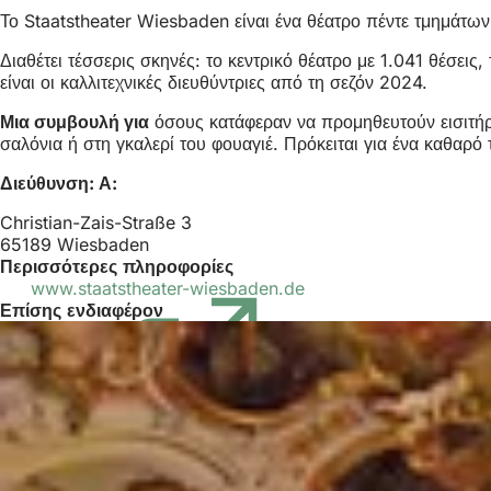
Το Staatstheater Wiesbaden είναι ένα θέατρο πέντε τμημάτων 
Διαθέτει τέσσερις σκηνές: το κεντρικό θέατρο με 1.041 θέσει
είναι οι καλλιτεχνικές διευθύντριες από τη σεζόν 2024.
Μια συμβουλή για
όσους κατάφεραν να προμηθευτούν εισιτήρι
σαλόνια ή στη γκαλερί του φουαγιέ. Πρόκειται για ένα καθαρό
Διεύθυνση: Α:
Christian-Zais-Straße 3
65189 Wiesbaden
Περισσότερες πληροφορίες
www.staatstheater-wiesbaden.de
(Ανοίγει
Επίσης ενδιαφέρον
σε
νέα
καρτέλα)