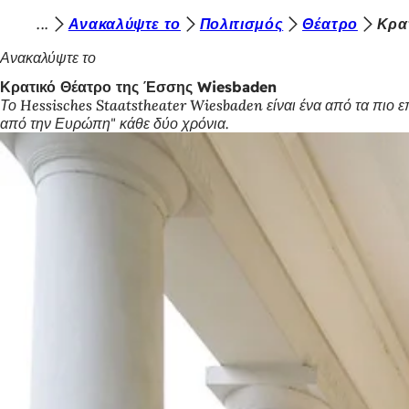
Β
Ανακαλύψτε το
Πολιτισμός
Θέατρο
Κρα
Μετάβαση στο περιεχόμενο
ρ
Ανακαλύψτε το
ί
Κρατικό Θέατρο της Έσσης Wiesbaden
Το Hessisches Staatstheater Wiesbaden είναι ένα από τα πιο ε
σ
από την Ευρώπη" κάθε δύο χρόνια.
κ
ε
σ
τ
ε
ε
δ
ώ
: