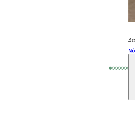
Δέ
Νέ