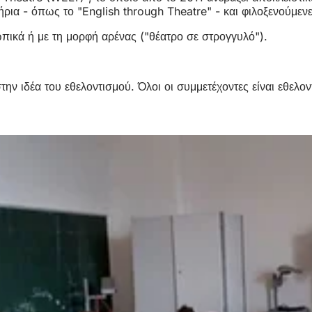
τήρια - όπως το "English through Theatre" - και φιλοξενούμ
ικά ή με τη μορφή αρένας ("θέατρο σε στρογγυλό").
ην ιδέα του εθελοντισμού. Όλοι οι συμμετέχοντες είναι εθελο