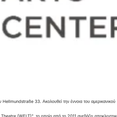
ellmundstraße 33. Ακολουθεί την έννοια του αμερικανικού "κ
Theatre (WELT)", το οποίο από το 2011 ανεβάζει αποκλειστ