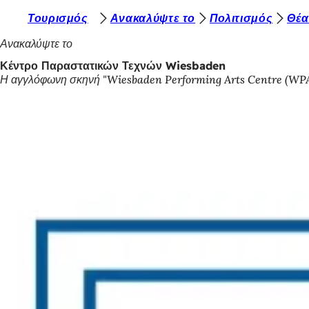
Β
Τουρισμός
Ανακαλύψτε το
Πολιτισμός
Θέα
Μετάβαση στο περιεχόμενο
ρ
Ανακαλύψτε το
ί
Κέντρο Παραστατικών Τεχνών Wiesbaden
Η αγγλόφωνη σκηνή "Wiesbaden Performing Arts Centre (WPAC
σ
κ
ε
σ
τ
ε
ε
δ
ώ
: