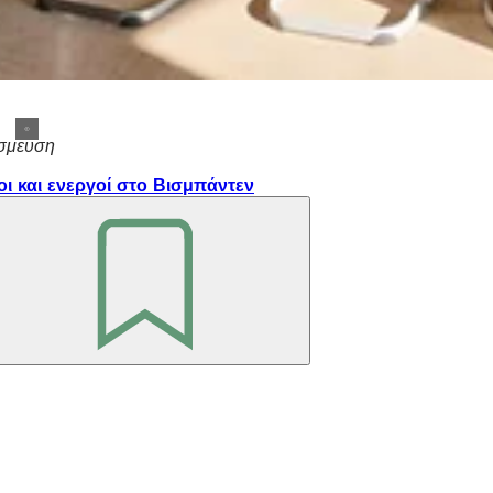
σμευση
οι και ενεργοί στο Βισμπάντεν
Θυμηθείτε
το