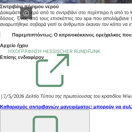
Σιντριβάνι πόσιμου νερού
Δοκιμάστε το νερό από το σιντριβάνι στο περίπτερο ή από το 
δόσεις. Ένας από τους επισκέπτες του spa που απολάμβανε τη
αναρωτήθηκε σοβαρά γιατί οι άνθρωποι έκαναν τον κόπο να ε
Παρεμπιπτόντως: Ο κιτρινοκόκκινος ορείχαλκος που
Αρχείο ήχου
ΗΧΟΓΡΆΦΗΣΗ HESSISCHER RUNDFUNK
(Ανοίγει
Επίσης ενδιαφέρον
σε
νέα
καρτέλα)
7/5/2026
Δελτίο Τύπου της πρωτεύουσας του κρατιδίου Wi
Καθαρισμός σιντριβανιών μαγειρέματος: μπορούν να σ