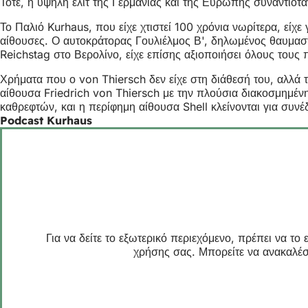
Τότε, η υψηλή ελίτ της Γερμανίας και της Ευρώπης συναντιότ
Το Παλιό Kurhaus, που είχε χτιστεί 100 χρόνια νωρίτερα, εί
αίθουσες. Ο αυτοκράτορας Γουλιέλμος Β', δηλωμένος θαυμαστή
Reichstag στο Βερολίνο, είχε επίσης αξιοποιήσει όλους τους
Χρήματα που ο von Thiersch δεν είχε στη διάθεσή του, αλλά τ
αίθουσα Friedrich von Thiersch με την πλούσια διακοσμημέν
καθρεφτών, και η περίφημη αίθουσα Shell κλείνονται για συνέδ
Podcast Kurhaus
Για να δείτε το εξωτερικό περιεχόμενο, πρέπει να τ
χρήσης σας. Μπορείτε να ανακαλέσ