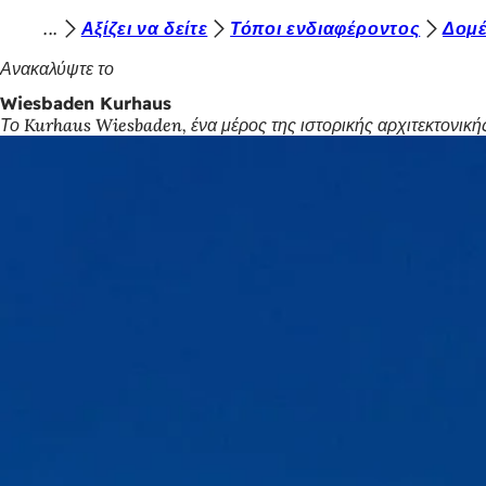
Β
Αξίζει να δείτε
Τόποι ενδιαφέροντος
Δομέ
Μετάβαση στο περιεχόμενο
ρ
Ανακαλύψτε το
ί
Wiesbaden Kurhaus
Το Kurhaus Wiesbaden, ένα μέρος της ιστορικής αρχιτεκτονικής
σ
κ
ε
σ
τ
ε
ε
δ
ώ
: