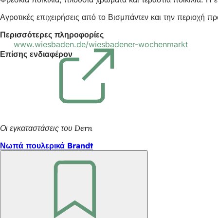
Αγροτικές επιχειρήσεις από το Βισμπάντεν και την περιοχή π
Περισσότερες πληροφορίες
www.wiesbaden.de/wiesbadener-wochenmarkt
(Ανοίγει
Επίσης ενδιαφέρον
σε
νέα
καρτέλα)
Οι εγκαταστάσεις του Dern
Νωπά πουλερικά Brandt
Θυμηθείτε
το