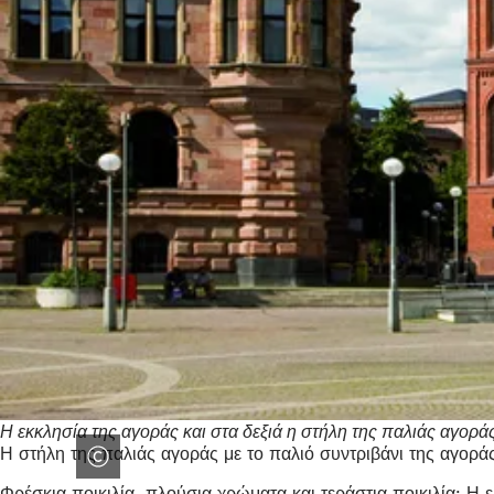
Η εκκλησία της αγοράς και στα δεξιά η στήλη της παλιάς αγοράς
Η στήλη της παλιάς αγοράς με το παλιό συντριβάνι της αγορά
Φρέσκια ποικιλία, πλούσια χρώματα και τεράστια ποικιλία: Η 