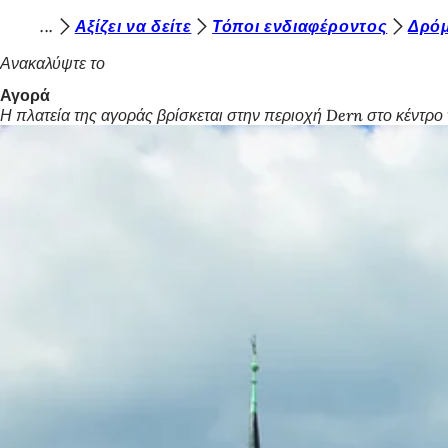
Β
Αξίζει να δείτε
Τόποι ενδιαφέροντος
Δρόμ
Μετάβαση στο περιεχόμενο
ρ
Ανακαλύψτε το
ί
Αγορά
Η πλατεία της αγοράς βρίσκεται στην περιοχή Dern στο κέντρο
σ
κ
ε
σ
τ
ε
ε
δ
ώ
: