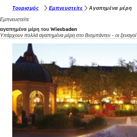
Β
Τουρισμός
Εμπνευστείτε
Αγαπημένα μέρη
Μετάβαση στο περιεχόμενο
ρ
Εμπνευστείτε
ί
αγαπημένα μέρη του Wiesbaden
Υπάρχουν πολλά αγαπημένα μέρη στο Βισμπάντεν - οι ξεναγοί τ
σ
κ
ε
σ
τ
ε
ε
δ
ώ
: