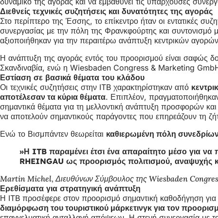
δυναμικό της αγοράς και να εμβαθύνει τις υπάρχουσες συνεργ
Διεθνείς τεχνικές συζητήσεις και δυνατότητες της αγοράς
Στο περίπτερο της Έσσης, το επίκεντρο ήταν οι εντατικές σ
συνεργασίας με την πόλη της Φρανκφούρτης και συντονισμό με
αξιοποιήθηκαν για την περαιτέρω ανάπτυξη κεντρικών αγορών 
Η ανάπτυξη της αγοράς εντός του προορισμού είναι σαφώς δ
Σκανδιναβία, ενώ η Wiesbaden Congress & Marketing GmbH ασ
Εστίαση σε βασικά θέματα του κλάδου
Οι τεχνικές συζητήσεις στην ITB χαρακτηρίστηκαν από
κεντρι
αποτέλεσαν τα κύρια θέματα
. Επιπλέον, πραγματοποιήθηκαν
σημαντικά θέματα για τη μελλοντική ανάπτυξη προσφορών κα
να αποτελούν σημαντικούς παράγοντες που επηρεάζουν τη ζή
Ενώ το Βισμπάντεν θεωρείται
καθιερωμένη πόλη συνεδρίω
Η ITB παραμένει έτσι ένα απαραίτητο μέσο για να
RHEINGAU ως προορισμός πολιτισμού, αναψυχής κ
Martin Michel, Διευθύνων Σύμβουλος της Wiesbaden Congre
Ερεθίσματα για στρατηγική ανάπτυξη
Η ITB προσέφερε στον προορισμό σημαντική καθοδήγηση για τ
διαμόρφωση του τουριστικού μάρκετινγκ για τον προορισ
επαγγελματική ανταλλαγή απόψεων. Η στενή συνεργασία με το