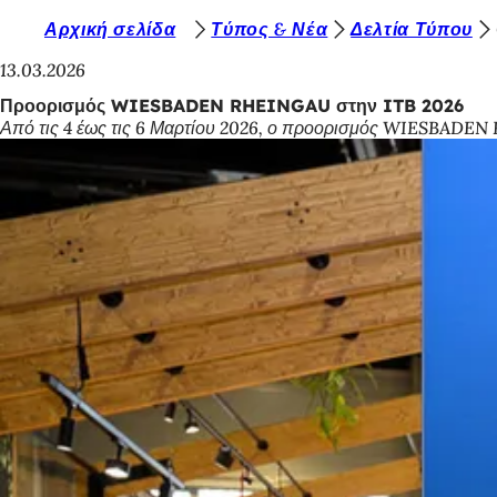
Β
Αρχική σελίδα
Τύπος & Νέα
Δελτία Τύπου
Μετάβαση στο περιεχόμενο
ρ
13.03.2026
ί
Προορισμός WIESBADEN RHEINGAU στην ITB 2026
Από τις 4 έως τις 6 Μαρτίου 2026, ο προορισμός WIESBADEN R
σ
κ
ε
σ
τ
ε
ε
δ
ώ
: