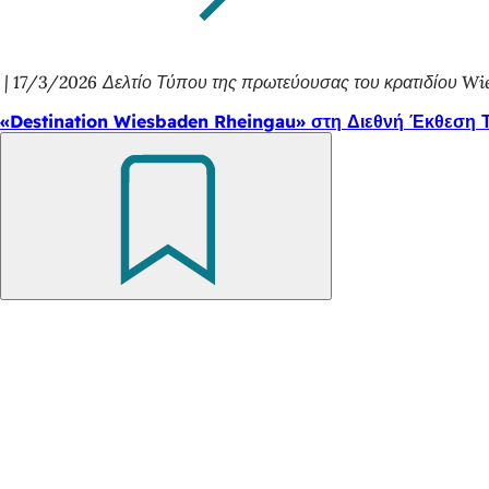
17/3/2026
Δελτίο Τύπου της πρωτεύουσας του κρατιδίου W
«Destination Wiesbaden Rheingau» στη Διεθνή Έκθεση 
Θυμηθείτε
το