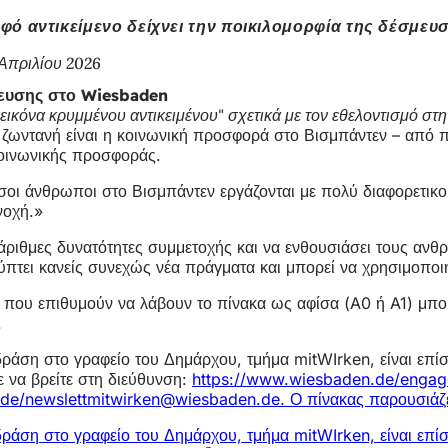
φό αντικείμενο δείχνει την ποικιλομορφία της δέσμευ
 Απριλίου 2026
σμευσης στο Wiesbaden
ικόνα κρυμμένου αντικειμένου" σχετικά με τον εθελοντισμό στη
ζωντανή είναι η κοινωνική προσφορά στο Βισμπάντεν – από πρω
κοινωνικής προσφοράς.
όσοι άνθρωποι στο Βισμπάντεν εργάζονται με πολύ διαφορετικ
υνοχή.»
ολυάριθμες δυνατότητες συμμετοχής και να ενθουσιάσει τους α
ύπτει κανείς συνεχώς νέα πράγματα και μπορεί να χρησιμοποι
εις που επιθυμούν να λάβουν το πίνακα ως αφίσα (A0 ή A1) 
.
 δράση στο γραφείο του Δημάρχου, τμήμα mitWIrken, είναι επ
ε να βρείτε στη διεύθυνση:
https://www.wiesbaden.de/engag
de/newslett
mitwirken
wiesbaden
de
. Ο πίνακας παρουσιά
 δράση στο γραφείο του Δημάρχου, τμήμα mitWIrken, είναι επ