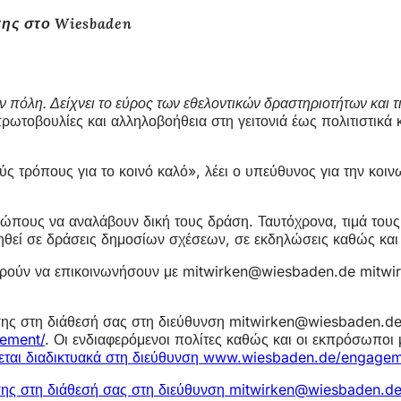
σης στο Wiesbaden
ν πόλη. Δείχνει το εύρος των εθελοντικών δραστηριοτήτων και 
τοβουλίες και αλληλοβοήθεια στη γειτονιά έως πολιτιστικά κα
ούς τρόπους για το κοινό καλό», λέει ο υπεύθυνος για την κο
νθρώπους να αναλάβουν δική τους δράση. Ταυτόχρονα, τιμά του
ηθεί σε δράσεις δημοσίων σχέσεων, σε εκδηλώσεις καθώς και 
μπορούν να επικοινωνήσουν με mitwirken@wiesbaden.de
mitwi
ίσης στη διάθεσή σας στη διεύθυνση mitwirken@wiesbaden.de
ement/
. Οι ενδιαφερόμενοι πολίτες καθώς και οι εκπρόσωπ
ζεται διαδικτυακά στη διεύθυνση www.wiesbaden.de/engage
ίσης στη διάθεσή σας στη διεύθυνση
mitwirken
wiesbaden
d