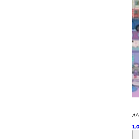
Δέ
1.