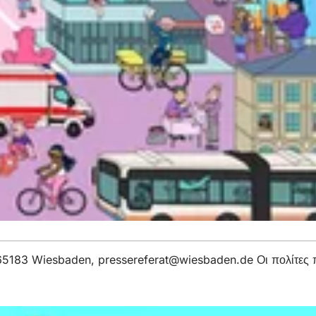
, 65183 Wiesbaden,
pressereferat
wiesbaden
de
Οι πολίτες 