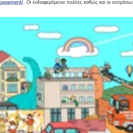
ngagement/
(Ανοίγει
. Οι ενδιαφερόμενοι πολίτες καθώς και οι εκπρ
σε
νέα
καρτέλα)