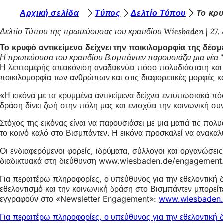
Β
Αρχική σελίδα
Τύπος
Δελτίο Τύπου
Το κρυ
Μετάβαση στο περιεχόμενο
ρ
Δελτίο Τύπου της πρωτεύουσας του κρατιδίου Wiesbaden
27.
ί
Το κρυφό αντικείμενο δείχνει την ποικιλομορφία της δέ
Η πρωτεύουσα του κρατιδίου Βισμπάντεν παρουσιάζει μια νέα "ε
σ
Η λεπτομερής απεικόνιση αναδεικνύει πόσο πολυδιάστατη και 
κ
ποικιλομορφία των ανθρώπων και στις διαφορετικές μορφές 
ε
«Η εικόνα με τα κρυμμένα αντικείμενα δείχνει εντυπωσιακά π
δράση δίνει ζωή στην πόλη μας και ενισχύει την κοινωνική σ
σ
τ
Στόχος της εικόνας είναι να παρουσιάσει με μια ματιά τις π
το κοινό καλό στο Βισμπάντεν. Η εικόνα προσκαλεί να ανακαλ
ε
Οι ενδιαφερόμενοι φορείς, ιδρύματα, σύλλογοι και οργανώσ
ε
διαδικτυακά στη διεύθυνση www.wiesbaden.de/engagement
δ
Για περαιτέρω πληροφορίες, ο υπεύθυνος για την εθελοντική
ώ
εθελοντισμό και την κοινωνική δράση στο Βισμπάντεν μπορείτ
:
εγγραφούν στο «Newsletter Engagement»:
www.wiesbaden.
Για περαιτέρω πληροφορίες, ο υπεύθυνος για την εθελοντική