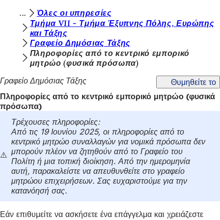
Β
Όλες οι υπηρεσίες
Μετάβαση στο περιεχόμενο
Τμήμα VII - Τμήμα Έξυπνης Πόλης, Ευρώπης
ρ
και Τάξης
Γραφείο Δημόσιας Τάξης
ί
Πληροφορίες από το κεντρικό εμπορικό
σ
μητρώο (φυσικά πρόσωπα)
κ
Γραφείο Δημόσιας Τάξης
Θυμηθείτε το
ε
Πληροφορίες από το κεντρικό εμπορικό μητρώο (φυσικά
σ
πρόσωπα)
τ
Τρέχουσες πληροφορίες:
Από τις 19 Ιουνίου 2025, οι πληροφορίες από το
ε
κεντρικό μητρώο συναλλαγών για νομικά πρόσωπα δεν
ε
μπορούν πλέον να ζητηθούν από το Γραφείο του
⚠️
Πολίτη ή μια τοπική διοίκηση. Από την ημερομηνία
δ
αυτή, παρακαλείστε να απευθυνθείτε στο γραφείο
ώ
μητρώου επιχειρήσεων. Σας ευχαριστούμε για την
κατανόησή σας.
:
Εάν επιθυμείτε να ασκήσετε ένα επάγγελμα και χρειάζεστε