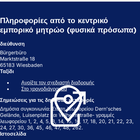
Πληροφορίες από το κεντρικό
εμπορικό μητρώο (φυσικά πρόσωπα)
διεύθυνση
Bürgerbüro
Marktstraße 18
65183 Wiesbaden
Ταξίδι
Ανοίξτε τον σχεδιαστή διαδρομής
(
Στο χρονοδιάγραμμα
(
Α
Α
ν
Σημειώσεις για τις δημόσιες μεταφορές
ν
ο
ο
ί
Δημόσια συγκοινωνία: Στάση λεωφορείου Dern'sches
ί
γ
Gelände, Luisenplatz και Wilhelmstraße- γραμμές
γ
ε
λεωφορείου 1, 2, 4, 5, 8, 14, 15, 16, 17, 18, 20, 21, 22, 23,
ε
ι
24, 27, 30, 36, 45, 46, 47, 48, 262.
ι
σ
Ιστοσελίδα
σ
ε