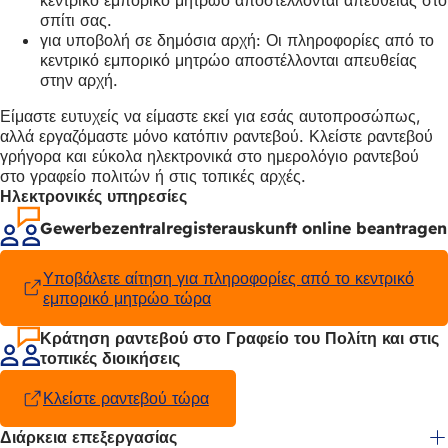
σπίτι σας.
για υποβολή σε δημόσια αρχή: Οι πληροφορίες από το
κεντρικό εμπορικό μητρώο αποστέλλονται απευθείας
στην αρχή.
Είμαστε ευτυχείς να είμαστε εκεί για εσάς αυτοπροσώπως,
αλλά εργαζόμαστε μόνο κατόπιν ραντεβού. Κλείστε ραντεβού
γρήγορα και εύκολα ηλεκτρονικά στο ημερολόγιο ραντεβού
στο γραφείο πολιτών ή στις τοπικές αρχές.
Ηλεκτρονικές υπηρεσίες
Gewerbezentralregisterauskunft online beantragen
Υποβάλετε αίτηση για πληροφορίες από το κεντρικό
εμπορικό μητρώο τώρα
(Ανοίγει
σε
νέα
Κράτηση ραντεβού στο Γραφείο του Πολίτη και στις
καρτέλα)
τοπικές διοικήσεις
Κλείστε ραντεβού τώρα
(Ανοίγει
σε
Διάρκεια επεξεργασίας
νέα