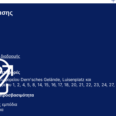
ισης
ή διαδρομής
(
Α
ν
Α
ο
 μεταφορές
ί
εωφορείου Dern'sches Gelände, Luisenplatz και
γ
ίου 1, 2, 4, 5, 8, 14, 15, 16, 17, 18, 20, 21, 22, 23, 24, 27,
ε
ι
ν προσβασιμότητα
σ
ε
 εμπόδια
ν
ια
έ