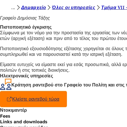
Β
Δημαρχείο
Όλες οι υπηρεσίες
Τμήμα VII
Μετάβαση στο περιεχόμενο
ρ
Γραφείο Δημόσιας Τάξης
ί
Πιστοποιητικό έγκρισης
Σύμφωνα με τον νόμο για την προστασία της εργασίας των νέ
σ
ετών (αρχική εξέταση) και πριν από το τέλος του πρώτου έτ
κ
Πιστοποιητικό εξουσιοδότησης εξέτασης χορηγείται σε όλους τ
ε
συμπληρωθεί και να παρουσιαστεί κατά την ιατρική εξέταση.
σ
Είμαστε ευτυχείς να είμαστε εκεί για εσάς προσωπικά, αλλά 
τ
πολιτών ή στις τοπικές διοικήσεις.
Ηλεκτρονικές υπηρεσίες
ε
Κράτηση ραντεβού στο Γραφείο του Πολίτη και στις τ
ε
δ
Κλείστε ραντεβού τώρα
(Ανοίγει
ώ
σε
Ντοκιμαντέρ
νέα
:
Fees
καρτέλα)
Links and downloads