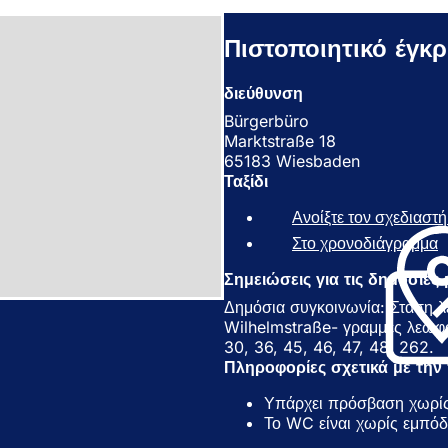
Πιστοποιητικό έγκρ
διεύθυνση
Bürgerbüro
Marktstraße 18
65183 Wiesbaden
Ταξίδι
Ανοίξτε τον σχεδιαστ
Στο χρονοδιάγραμμα
(
Σημειώσεις για τις δημόσιες
ν
ο
Δημόσια συγκοινωνία: Στάση λ
ί
Wilhelmstraße- γραμμές λεωφορε
γ
30, 36, 45, 46, 47, 48, 262.
ε
Πληροφορίες σχετικά με τη
ι
Υπάρχει πρόσβαση χωρίς
σ
Το WC είναι χωρίς εμπόδ
ε
ν