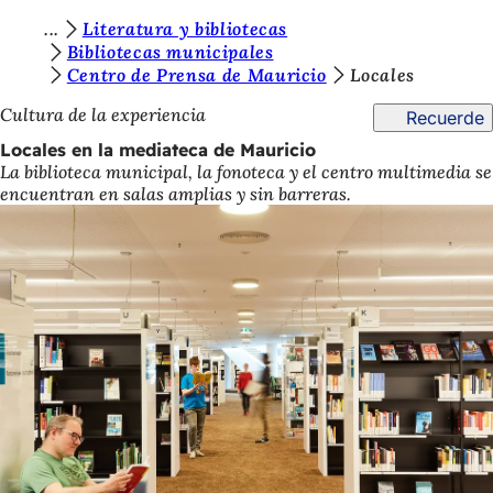
E
Literatura y bibliotecas
Saltar al contenido
Bibliotecas municipales
s
Centro de Prensa de Mauricio
Locales
t
Cultura de la experiencia
Recuerde
á
Locales en la mediateca de Mauricio
s
La biblioteca municipal, la fonoteca y el centro multimedia se
encuentran en salas amplias y sin barreras.
a
q
u
í
: