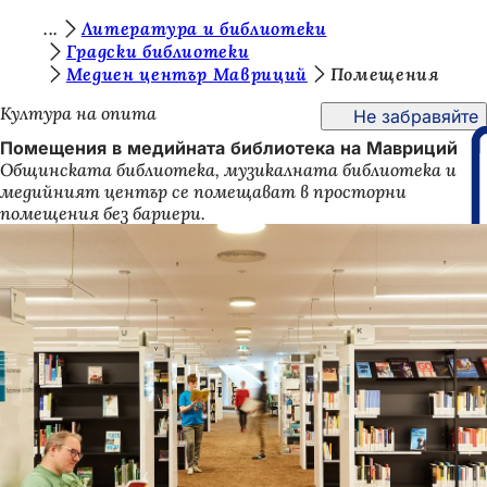
В
Литература и библиотеки
Преминаване към съдържанието
Градски библиотеки
и
Медиен център Мавриций
Помещения
е
Култура на опита
Не забравяйте
с
Помещения в медийната библиотека на Мавриций
т
Общинската библиотека, музикалната библиотека и
медийният център се помещават в просторни
е
помещения без бариери.
т
у
к
: