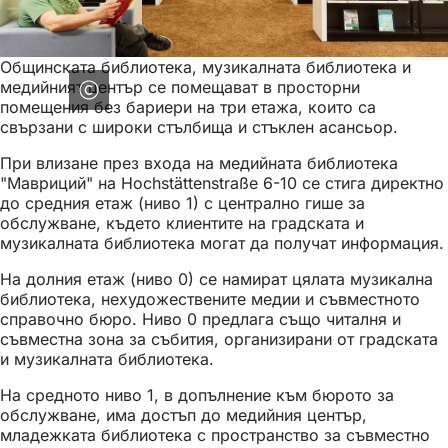
Общинската библиотека, музикалната библиотека и
медийният център се помещават в просторни
помещения без бариери на три етажа, които са
свързани с широки стълбища и стъклен асансьор.
При влизане през входа на медийната библиотека
"Мавриций" на Hochstättenstraße 6-10 се стига директно
до средния етаж (ниво 1) с централно гише за
обслужване, където клиентите на градската и
музикалната библиотека могат да получат информация.
На долния етаж (ниво 0) се намират цялата музикална
библиотека, нехудожествените медии и съвместното
справочно бюро. Ниво 0 предлага също читалня и
съвместна зона за събития, организирани от градската
и музикалната библиотека.
На средното ниво 1, в допълнение към бюрото за
обслужване, има достъп до медийния център,
младежката библиотека с пространство за съвместно