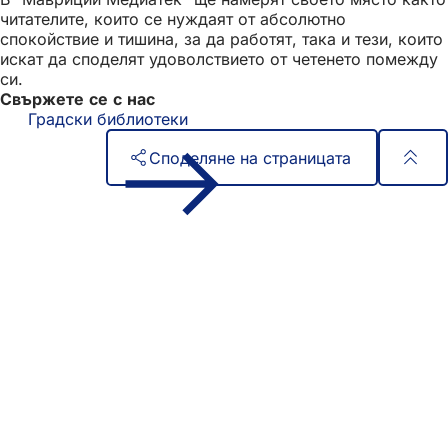
читателите, които се нуждаят от абсолютно
спокойствие и тишина, за да работят, така и тези, които
искат да споделят удоволствието от четенето помежду
си.
Свържете се с нас
Градски библиотеки
Споделяне на страницата
Област
Бърз достъп
на
Всички услуги
Календар на събитията
стъпалата
Служба за граждани
Отзиви за уебсайта
Правни въпроси
Настройки за защита на данните
Условия за ползване
Декларация за достъпност