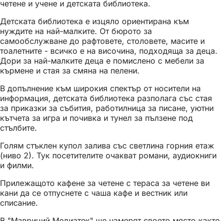
четене и учене и детската библиотека.
Детската библиотека е изцяло ориентирана към
нуждите на най-малките. От бюрото за
самообслужване до рафтовете, столовете, масите и
тоалетните - всичко е на височина, подходяща за деца.
Дори за най-малките деца е помислено с мебели за
кърмене и стая за смяна на пелени.
В допълнение към широкия спектър от носители на
информация, детската библиотека разполага със стая
за приказки за събития, работилница за писане, уютни
кътчета за игра и почивка и тунел за пълзене под
стълбите.
Голям стъклен купол залива със светлина горния етаж
(ниво 2). Тук посетителите очакват романи, аудиокниги
и филми.
Прилежащото кафене за четене с тераса за четене ви
кани да се отпуснете с чаша кафе и вестник или
списание.
В "Мавриций Медиатек" ще намерят своето място както