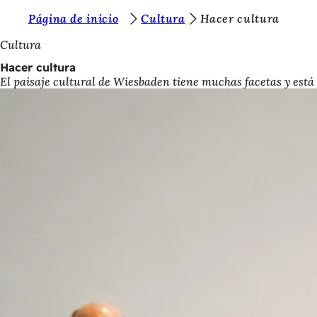
E
Página de inicio
Cultura
Hacer cultura
Saltar al contenido
s
Cultura
t
Hacer cultura
El paisaje cultural de Wiesbaden tiene muchas facetas y está
á
s
a
q
u
í
: