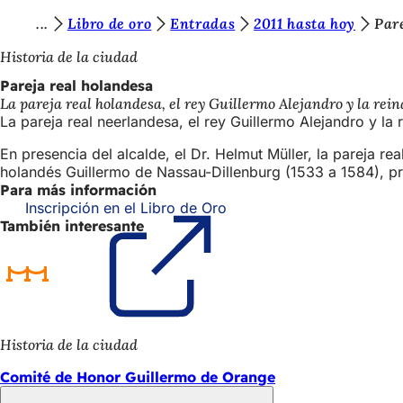
E
Libro de oro
Entradas
2011 hasta hoy
Par
Saltar al contenido
s
Historia de la ciudad
t
Pareja real holandesa
La pareja real holandesa, el rey Guillermo Alejandro y la re
á
La pareja real neerlandesa, el rey Guillermo Alejandro y la
s
En presencia del alcalde, el Dr. Helmut Müller, la pareja r
a
holandés Guillermo de Nassau-Dillenburg (1533 a 1584), prí
Para más información
q
Inscripción en el Libro de Oro
(Se
u
También interesante
abre
en
í
una
:
nueva
pestaña)
Historia de la ciudad
Comité de Honor Guillermo de Orange