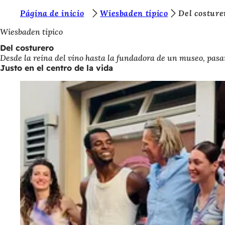
E
Página de inicio
Wiesbaden típico
Del costure
Saltar al contenido
s
Wiesbaden típico
t
Del costurero
Desde la reina del vino hasta la fundadora de un museo, pasan
á
Justo en el centro de la vida
s
a
q
u
í
: