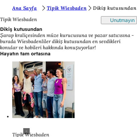
B
Ana Sayfa
Tipik Wiesbaden
Dikiş kutusundan
İçeriğe atla
u
Tipik Wiesbaden
Unutmayın
r
Dikiş kutusundan
Şarap kraliçesinden müze kurucusuna ve pazar satıcısına -
a
burada Wiesbadenliler dikiş kutusundan en sevdikleri
d
konular ve hobileri hakkında konuşuyorlar!
Hayatın tam ortasına
a
s
ı
n
ı
z
:
Tipik Wiesbaden