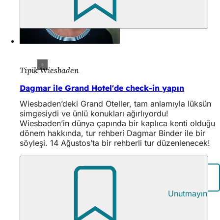
Tipik Wiesbaden
Dagmar ile Grand Hotel'de check-in yapın
Wiesbaden’deki Grand Oteller, tam anlamıyla lüksün
simgesiydi ve ünlü konukları ağırlıyordu!
Wiesbaden’in dünya çapında bir kaplıca kenti olduğu
dönem hakkında, tur rehberi Dagmar Binder ile bir
söyleşi. 14 Ağustos’ta bir rehberli tur düzenlenecek!
Paylaşım sayfası
Unutmayın
Ayak
Logo
Quellgeflüster
bölgesi
Hızlı erişim