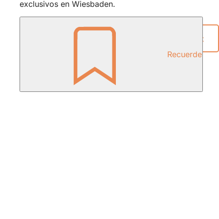
exclusivos en Wiesbaden.
Compartir página
Recuerde
Zona
de
los
pies