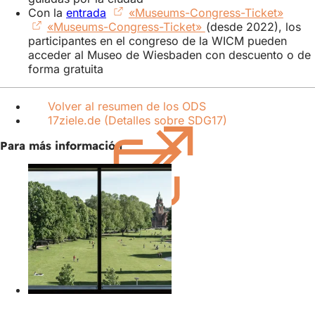
Con la
entrada
«Museums-Congress-Ticket»
(Se
«Museums-Congress-Ticket»
(Se
(desde 2022), los
abre
participantes en el congreso de la WICM pueden
abre
en
acceder al Museo de Wiesbaden con descuento o de
en
una
forma gratuita
una
nueva
nueva
pesta
pestaña)
Volver al resumen de los ODS
17ziele.de (Detalles sobre SDG17)
(Se
abre
Para más información
en
una
nueva
pestaña)