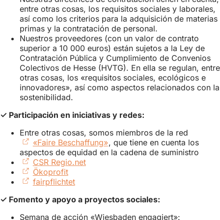
entre otras cosas, los requisitos sociales y laborales,
así como los criterios para la adquisición de materias
primas y la contratación de personal.
Nuestros proveedores (con un valor de contrato
superior a 10 000 euros) están sujetos a la Ley de
Contratación Pública y Cumplimiento de Convenios
Colectivos de Hesse (HVTG). En ella se regulan, entre
otras cosas, los «requisitos sociales, ecológicos e
innovadores», así como aspectos relacionados con la
sostenibilidad.
✓ Participación en iniciativas y redes:
Entre otras cosas, somos miembros de la red
«Faire Beschaffung»
(Se
, que tiene en cuenta los
aspectos de equidad en la cadena de suministro
abre
CSR Regio.net
(Se
en
Ökoprofit
(Se
abre
una
fairpflichtet
abre
(Se
en
nueva
en
abre
una
pestaña)
✓ Fomento y apoyo a proyectos sociales:
una
en
nueva
nueva
una
pestaña)
Semana de acción «Wiesbaden engagiert»: