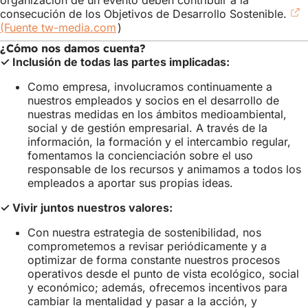
organización de un evento deben contribuir a la
consecución de los Objetivos de Desarrollo Sostenible.
(Fuente tw-media.com
(Se
)
abre
¿Cómo nos damos cuenta?
en
✓ Inclusión de todas las partes implicadas:
una
nueva
Como empresa, involucramos continuamente a
pestaña)
nuestros empleados y socios en el desarrollo de
nuestras medidas en los ámbitos medioambiental,
social y de gestión empresarial. A través de la
información, la formación y el intercambio regular,
fomentamos la concienciación sobre el uso
responsable de los recursos y animamos a todos los
empleados a aportar sus propias ideas.
✓ Vivir juntos nuestros valores:
Con nuestra estrategia de sostenibilidad, nos
comprometemos a revisar periódicamente y a
optimizar de forma constante nuestros procesos
operativos desde el punto de vista ecológico, social
y económico; además, ofrecemos incentivos para
cambiar la mentalidad y pasar a la acción, y