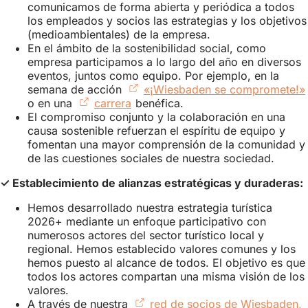
comunicamos de forma abierta y periódica a todos
los empleados y socios las estrategias y los objetivos
(medioambientales) de la empresa.
En el ámbito de la sostenibilidad social, como
empresa participamos a lo largo del año en diversos
eventos, juntos como equipo. Por ejemplo, en la
semana de acción
«¡Wiesbaden se compromete!»
o en una
carrera
(Se
benéfica.
El compromiso conjunto y la colaboración en una
abre
causa sostenible refuerzan el espíritu de equipo y
en
fomentan una mayor comprensión de la comunidad y
una
de las cuestiones sociales de nuestra sociedad.
nueva
pestaña)
✓ Establecimiento de alianzas estratégicas y duraderas:
Hemos desarrollado nuestra estrategia turística
2026+ mediante un enfoque participativo con
numerosos actores del sector turístico local y
regional. Hemos establecido valores comunes y los
hemos puesto al alcance de todos. El objetivo es que
todos los actores compartan una misma visión de los
valores.
A través de nuestra
red de socios de Wiesbaden,
(