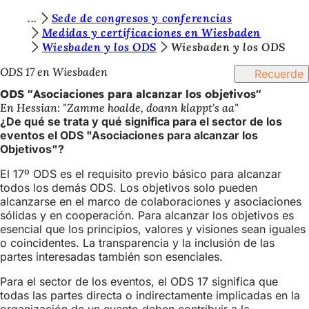
E
Sede de congresos y conferencias
Saltar al contenido
Medidas y certificaciones en Wiesbaden
s
Wiesbaden y los ODS
Wiesbaden y los ODS
t
ODS 17 en Wiesbaden
Recuerde
á
ODS "Asociaciones para alcanzar los objetivos"
s
En Hessian: "Zamme hoalde, doann klappt's aa"
¿De qué se trata y qué significa para el sector de los
a
eventos el ODS "Asociaciones para alcanzar los
q
Objetivos"?
u
El 17º ODS es el requisito previo básico para alcanzar
todos los demás ODS. Los objetivos solo pueden
í
alcanzarse en el marco de colaboraciones y asociaciones
:
sólidas y en cooperación. Para alcanzar los objetivos es
esencial que los principios, valores y visiones sean iguales
o coincidentes. La transparencia y la inclusión de las
partes interesadas también son esenciales.
Para el sector de los eventos, el ODS 17 significa que
todas las partes directa o indirectamente implicadas en la