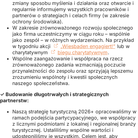
zmiany sposobu myślenia i działania oraz otwarcie i
regularnie informujemy wszystkich pracowników i
partnerów o strategiach i celach firmy (w zakresie
ochrony środowiska).
W zakresie zrównoważonego rozwoju społecznego
jako firma uczestniczymy w ciągu roku – wspólnie
jako zespół – w różnych wydarzeniach. Na przykład
w tygodniu akcji
„Wiesbaden engagiert!”
(Otwiera
lub w
charytatywnym
biegu charytatywnym
(Otwiera
.
się
Wspólne zaangażowanie i współpraca na rzecz
się
w
zrównoważonego zadania wzmacniają poczucie
w
nowej
przynależności do zespołu oraz sprzyjają lepszemu
nowej
karcie)
zrozumieniu wspólnoty i kwestii społecznych
karcie)
naszego społeczeństwa.
✓ Budowanie długotrwałych i strategicznych
partnerstw:
Naszą strategię turystyczną 2026+ opracowaliśmy w
ramach podejścia partycypacyjnego, we współpracy
z licznymi podmiotami z lokalnej i regionalnej branży
turystycznej. Ustaliliśmy wspólne wartości i
udostępniliśmy je wszystkim. Celem jest, aby