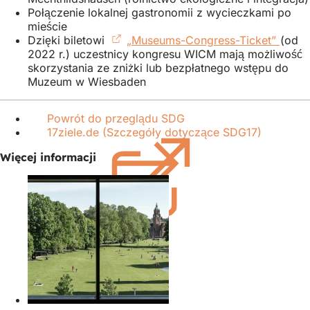
Połączenie lokalnej gastronomii z wycieczkami po
mieście
Dzięki biletowi
„Museums-Congress-Ticket”
(Otwi
(od
2022 r.) uczestnicy kongresu WICM mają możliwość
się
skorzystania ze zniżki lub bezpłatnego wstępu do
w
Muzeum w Wiesbaden
nowe
karci
Powrót do przeglądu SDG
17ziele.de (Szczegóły dotyczące SDG17)
(Otwiera
się
Więcej informacji
w
nowej
karcie)