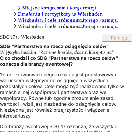
J
Miejsce kongresów i konferencji
Przejdź do treści
Działania i certyfikaty w Wiesbaden
e
Wiesbaden i cele zrównoważonego rozwoju
s
Wiesbaden i cele zrównoważonego rozwoju
t
SDG 17 w Wiesbaden
Pamiętaj
e
SDG "Partnerstwa na rzecz osiągnięcia celów"
W języku heskim: "Zamme hoalde, doann klappt's aa".
ś
O co chodzi i co SDG "Partnerstwa na rzecz celów"
t
oznacza dla branży eventowej?
u
17. cel zrównoważonego rozwoju jest podstawowym
warunkiem wstępnym do osiągnięcia wszystkich
t
pozostałych celów. Cele mogą być realizowane tylko w
a
ramach silnej współpracy i partnerstwa oraz we
współpracy. Równe lub zgodne zrozumienie zasad,
j
wartości i wizji jest niezbędne do osiągnięcia celów.
:
Niezbędna jest również przejrzystość i włączenie
interesariuszy.
Dla branży eventowej SDG 17 oznacza, że wszystkie