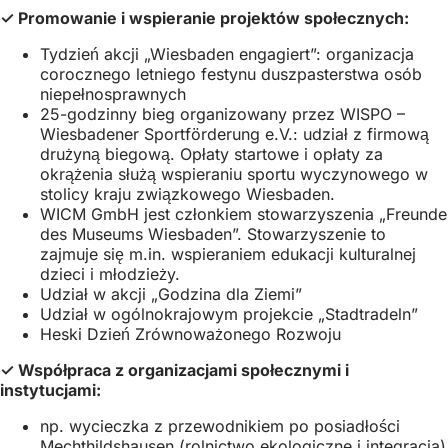
w
się
nowej
✓ Promowanie i wspieranie projektów społecznych:
nowej
w
karcie)
karcie)
nowej
Tydzień akcji „Wiesbaden engagiert”: organizacja
karcie)
corocznego letniego festynu duszpasterstwa osób
niepełnosprawnych
25-godzinny bieg organizowany przez WISPO –
Wiesbadener Sportförderung e.V.: udział z firmową
drużyną biegową. Opłaty startowe i opłaty za
okrążenia służą wspieraniu sportu wyczynowego w
stolicy kraju związkowego Wiesbaden.
WICM GmbH jest członkiem stowarzyszenia „Freunde
des Museums Wiesbaden”. Stowarzyszenie to
zajmuje się m.in. wspieraniem edukacji kulturalnej
dzieci i młodzieży.
Udział w akcji „Godzina dla Ziemi”
Udział w ogólnokrajowym projekcie „Stadtradeln”
Heski Dzień Zrównoważonego Rozwoju
✓ Współpraca z organizacjami społecznymi i
instytucjami:
np. wycieczka z przewodnikiem po posiadłości
Mechthildshausen (rolnictwo ekologiczne i integracja)