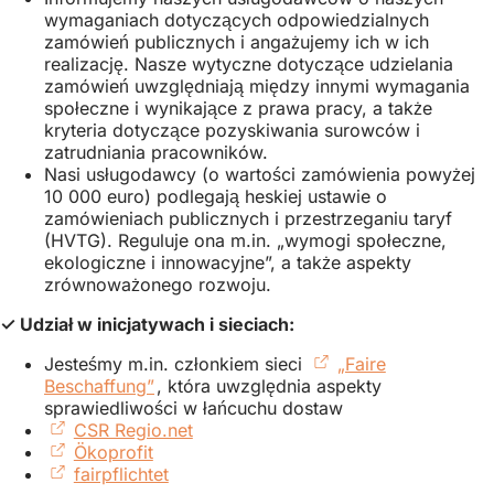
wymaganiach dotyczących odpowiedzialnych
zamówień publicznych i angażujemy ich w ich
realizację. Nasze wytyczne dotyczące udzielania
zamówień uwzględniają między innymi wymagania
społeczne i wynikające z prawa pracy, a także
kryteria dotyczące pozyskiwania surowców i
zatrudniania pracowników.
Nasi usługodawcy (o wartości zamówienia powyżej
10 000 euro) podlegają heskiej ustawie o
zamówieniach publicznych i przestrzeganiu taryf
(HVTG). Reguluje ona m.in. „wymogi społeczne,
ekologiczne i innowacyjne”, a także aspekty
zrównoważonego rozwoju.
✓ Udział w inicjatywach i sieciach:
Jesteśmy m.in. członkiem sieci
„Faire
Beschaffung”
(Otwiera
, która uwzględnia aspekty
sprawiedliwości w łańcuchu dostaw
się
CSR Regio.net
w
(Otwiera
Ökoprofit
(Otwiera
nowej
się
fairpflichtet
się
karcie)
(Otwiera
w