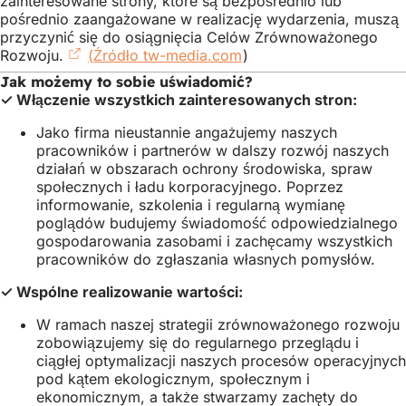
zainteresowane strony, które są bezpośrednio lub
pośrednio zaangażowane w realizację wydarzenia, muszą
przyczynić się do osiągnięcia Celów Zrównoważonego
Rozwoju.
(Źródło tw-media.com
(Otwiera
)
się
Jak możemy to sobie uświadomić?
w
✓ Włączenie wszystkich zainteresowanych stron:
nowej
karcie)
Jako firma nieustannie angażujemy naszych
pracowników i partnerów w dalszy rozwój naszych
działań w obszarach ochrony środowiska, spraw
społecznych i ładu korporacyjnego. Poprzez
informowanie, szkolenia i regularną wymianę
poglądów budujemy świadomość odpowiedzialnego
gospodarowania zasobami i zachęcamy wszystkich
pracowników do zgłaszania własnych pomysłów.
✓ Wspólne realizowanie wartości:
W ramach naszej strategii zrównoważonego rozwoju
zobowiązujemy się do regularnego przeglądu i
ciągłej optymalizacji naszych procesów operacyjnych
pod kątem ekologicznym, społecznym i
ekonomicznym, a także stwarzamy zachęty do