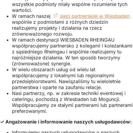
wszystkie podmioty miały wspólne rozumienie tych
wartości.
W ramach naszej
sieci partnerskiej w Wiesbaden
(
wspólnie z podmiotami z różnych dziedzin
s
realizujemy projekty i działania na rzecz
zrównoważonego rozwoju.
n
W ramach destynacji WIESBADEN RHEINGAU
k
współpracujemy partnersko z kolegami i koleżankami
z sąsiedniego Rheingau i wspólnie realizujemy tu
najróżniejsze działania. W ten sposób tworzymy
(zrównoważone) synergie.
W wielu obszarach usług od wielu lat
współpracujemy z lokalnymi lub regionalnymi
przedsiębiorstwami. Nawiązaliśmy tu wieloletnie
partnerstwa i oparte na zaufaniu relacje.
Nasi partnerzy, np. w zakresie techniki eventowej i
cateringu, pochodzą z Wiesbaden lub Moguncji.
Współpracujemy ze stałymi partnerami lub partnerami
preferowanymi.
✓ Angażowanie i informowanie naszych usługodawców:
Informujemy naszych usługodawców o naszych