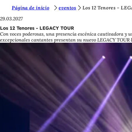
E
Página de inicio
eventos
Los 12 Tenores - L
Saltar al contenido
s
29.03.2027
t
Los 12 Tenores - LEGACY TOUR
Con voces poderosas, una presencia escénica cautivadora y un
á
excepcionales cantantes presentan su nuevo LEGACY TOUR ll
s
a
q
u
í
: