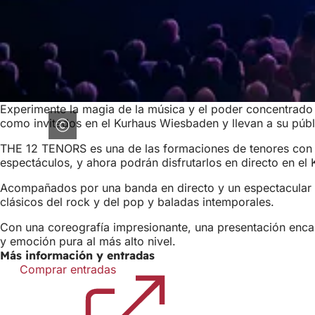
Experimente la magia de la música y el poder concentrad
como invitados en el Kurhaus Wiesbaden y llevan a su públ
THE 12 TENORS es una de las formaciones de tenores con 
espectáculos, y ahora podrán disfrutarlos en directo en e
Acompañados por una banda en directo y un espectacular 
clásicos del rock y del pop y baladas intemporales.
Con una coreografía impresionante, una presentación enc
y emoción pura al más alto nivel.
Más información y entradas
Comprar entradas
(Se
abre
en
una