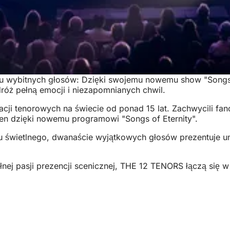
u wybitnych głosów: Dzięki swojemu nowemu show "Songs 
óż pełną emocji i niezapomnianych chwil.
cji tenorowych na świecie od ponad 15 lat. Zachwycili fa
n dzięki nowemu programowi "Songs of Eternity".
 świetlnego, dwanaście wyjątkowych głosów prezentuje uni
pełnej pasji prezencji scenicznej, THE 12 TENORS łączą się