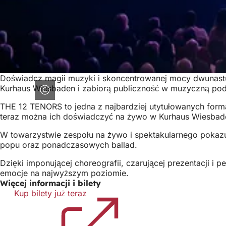
Doświadcz magii muzyki i skoncentrowanej mocy dwunast
Kurhaus Wiesbaden i zabiorą publiczność w muzyczną podr
THE 12 TENORS to jedna z najbardziej utytułowanych forma
teraz można ich doświadczyć na żywo w Kurhaus Wiesbade
W towarzystwie zespołu na żywo i spektakularnego pokazu
popu oraz ponadczasowych ballad.
Dzięki imponującej choreografii, czarującej prezentacji i 
emocje na najwyższym poziomie.
Więcej informacji i bilety
Kup bilety już teraz
(Otwiera
się
w
nowej