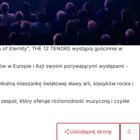
of Eternity", THE 12 TENORS wystąpią gościnnie w
nów w Europie i Azji swoimi porywającymi występami -
kalną mieszankę światowej sławy arii, klasyków rocka i
 w zespół, który oferuje różnorodność muzyczną i czyste
Udostępnij stronę