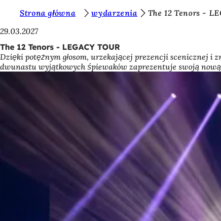
J
Strona główna
wydarzenia
The 12 Tenors - 
Przejdź do treści
e
29.03.2027
s
The 12 Tenors - LEGACY TOUR
Dzięki potężnym głosom, urzekającej prezencji scenicznej i
t
dwunastu wyjątkowych śpiewaków zaprezentuje swoją nową 
e
ś
t
u
t
a
j
: