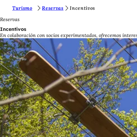
E
Turismo
Reservas
Incentivos
Saltar al contenido
s
Reservas
t
Incentivos
En colaboración con socios experimentados, ofrecemos intere
á
s
a
q
u
í
: