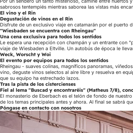
Por un sendero un tanto misterioso, camine entre huertos y 
sabrosos tentempiés mientras saborea las vistas más encanta
El vino y el Rin
Degustación de vinos en el Rin
Disfrute de un exclusivo viaje en catamarán por el puerto d
"Wiesbaden se encuentra con Rheingau"
Una cena exclusiva para todos los sentidos
Le espera una recepción con champán y un entrante con "pr
viaje de Wiesbaden a Eltville. Un autobús de época le llev
Weck, Worscht y Woi
El evento por equipos para todos los sentidos
Rheingau - suaves colinas, magníficos panoramas, viñedos 
vino, deguste vinos selectos al aire libre y resuelva en eq
que su equipo ha estrechado lazos.
Tras la pista de los cistercienses
Fiel al lema "Buscad y encontraréis" (Matheus 7/8), co
El monasterio de Eberbach es el telón de fondo de nuestro 
de los temas principales antes y ahora. Al final se sabrá
Póngase en contacto con nosotros