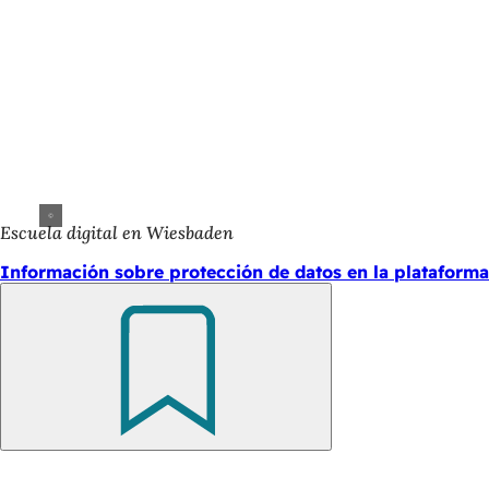
Escuela digital en Wiesbaden
Información sobre protección de datos en la plataform
Recuerde
Zona
Editorial
de
Wiesbaden Congress & Marketing GmbH
Kurhausplatz 1
los