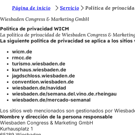
E
Página de inicio
Servicio
Política de privaci
Saltar al contenido
s
Wiesbaden Congress & Marketing GmbH
t
Política de privacidad WICM
La política de privacidad de Wiesbaden Congress & Market
á
La siguiente política de privacidad se aplica a los sitios
s
wicm.de
a
rmcc.de
turismo.wiesbaden.de
q
kurhaus.wiesbaden.de
u
jagdschloss.wiesbaden.de
convention.wiesbaden.de
í
wiesbaden.de/navidad
:
wiesbaden.de/semana.del.vino.de.rheingau
wiesbaden.de/mercado-semanal
Los sitios web mencionados son gestionados por Wiesbaden
Nombre y dirección de la persona responsable
Wiesbaden Congress & Marketing GmbH
Kurhausplatz 1
65189 Wiesbaden