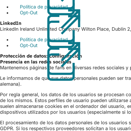
nueva
pestaña)
Política de privacidad
(Se
pestaña)
Opt-Out
(Se
abre
abre
en
LinkedIn
en
una
LinkedIn Ireland Unlimited Company Wilton Place, Dublín 2,
una
nueva
nueva
pestaña)
Política de privacidad
(Se
pestaña)
Opt-Out
(Se
abre
abre
en
Protección de datos: Configuración
en
una
Presencia en las redes sociales
una
nueva
Mantenemos páginas de fans en diversas redes sociales y pl
nueva
pestaña)
pestaña)
Le informamos de que sus datos personales pueden ser trata
alemana).
Por regla general, los datos de los usuarios se procesan co
de los mismos. Estos perfiles de usuario pueden utilizarse
suelen almacenarse cookies en el ordenador del usuario, 
dispositivos utilizados por los usuarios (especialmente si 
El procesamiento de los datos personales de los usuarios se
GDPR. Si los respectivos proveedores solicitan a los usuar