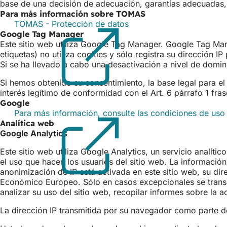
base de una decisión de adecuación, garantías adecuadas,
Para más información sobre TOMAS
TOMAS - Protección de datos
(Se
Google Tag Manager
abre
Este sitio web utiliza Google Tag Manager. Google Tag Mana
en
etiquetas) no utiliza cookies y sólo registra su dirección
una
Si se ha llevado a cabo una desactivación a nivel de domi
nueva
pestaña)
Si hemos obtenido su consentimiento, la base legal para el 
interés legítimo de conformidad con el Art. 6 párrafo 1 frase
Google
Para más información, consulte las condiciones de uso
Analítica web
Google Analytics
Este sitio web utiliza Google Analytics, un servicio analít
el uso que hacen los usuarios del sitio web. La informació
anonimización de IP está activada en este sitio web, su d
Económico Europeo. Sólo en casos excepcionales se transmi
analizar su uso del sitio web, recopilar informes sobre la ac
La dirección IP transmitida por su navegador como parte d