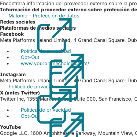
Encontrará información del proveedor externo sobre la pro
Información del proveedor externo sobre protección de
Matomo - Protección de datos
(Se
Redes sociales
abre
Plataformas de medios sociales
en
Facebook
una
Meta Platforms Ireland Limited, 4 Grand Canal Square, Dublí
nueva
pestaña)
Política de privacidad
(Se
Opt-Out
(Se
abre
www.youronlinechoices.com/
abre
en
(Se
en
una
abre
Instagram
una
nueva
en
Meta Platforms Ireland Limited, 4 Grand Canal Square, Dublí
nueva
pestaña)
una
Política de privacidad
(Se
pestaña)
nueva
X (antes Twitter)
abre
pestaña)
Twitter Inc, 1355 Market Street, Suite 900, San Francisco,
en
una
Política de privacidad
(Se
nueva
Opt-Out
(Se
abre
pestaña)
abre
en
YouTube
en
una
Google LLC, 1600 Amphitheatre Parkway, Mountain View, 
una
nueva