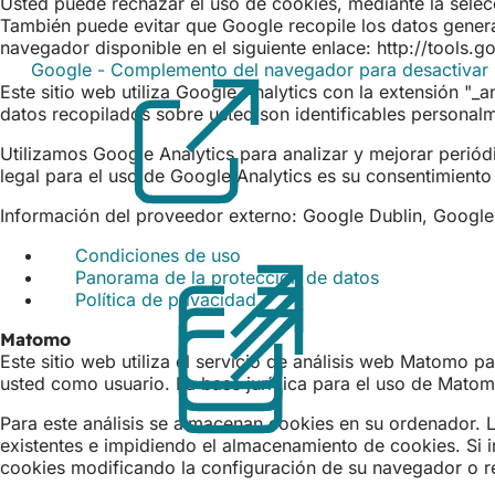
Usted puede rechazar el uso de cookies, mediante la selecc
También puede evitar que Google recopile los datos genera
navegador disponible en el siguiente enlace: http://tools
Google - Complemento del navegador para desactivar 
Este sitio web utiliza Google Analytics con la extensión "
datos recopilados sobre usted son identificables personalm
Utilizamos Google Analytics para analizar y mejorar periód
legal para el uso de Google Analytics es su consentimiento 
Información del proveedor externo: Google Dublin, Google I
Condiciones de uso
(Se
Panorama de la protección de datos
abre
(Se
Política de privacidad
en
(Se
abre
una
abre
en
Matomo
nueva
en
una
Este sitio web utiliza el servicio de análisis web Matomo p
pestaña)
una
nueva
usted como usuario. La base jurídica para el uso de Matomo
nueva
pestaña)
pestaña)
Para este análisis se almacenan cookies en su ordenador. 
existentes e impidiendo el almacenamiento de cookies. Si 
cookies modificando la configuración de su navegador o r