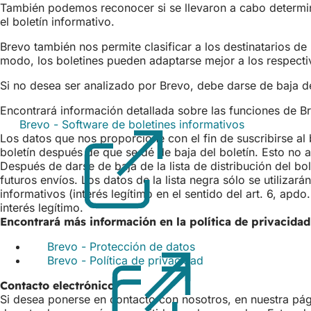
También podemos reconocer si se llevaron a cabo determina
el boletín informativo.
Brevo también nos permite clasificar a los destinatarios de
modo, los boletines pueden adaptarse mejor a los respecti
Si no desea ser analizado por Brevo, debe darse de baja del
Encontrará información detallada sobre las funciones de B
Brevo - Software de boletines informativos
(Se
Los datos que nos proporcione con el fin de suscribirse al 
abre
boletín después de que se dé de baja del boletín. Esto no 
en
Después de darse de baja de la lista de distribución del bo
una
futuros envíos. Los datos de la lista negra sólo se utilizar
nueva
informativos (interés legítimo en el sentido del art. 6, ap
pestaña)
interés legítimo.
Encontrará más información en la política de privacida
Brevo - Protección de datos
(Se
Brevo - Política de privacidad
abre
(Se
en
abre
Contacto electrónico
una
en
Si desea ponerse en contacto con nosotros, en nuestra pági
nueva
una