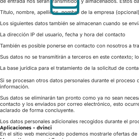
de entrada nos serán transmitidos y almacenados. Estos d
pestaña)
nueva
pestaña)
Título, nombre, apellidos, nombre de la empresa (opcional
Los siguientes datos también se almacenan cuando se enví
La dirección IP del usuario, fecha y hora del contacto
También es posible ponerse en contacto con nosotros a trav
Sus datos no se transmitirán a terceros en este contexto; l
La base jurídica para el tratamiento de la solicitud de conta
Si se procesan otros datos personales durante el proceso de
información.
Sus datos se eliminarán tan pronto como ya no sean necesar
contacto y los enviados por correo electrónico, esto ocurr
aclarado de forma concluyente.
Los datos personales adicionales recogidos durante el pro
Aplicaciones - dvinci
En el sitio web mencionado podemos mostrarle ofertas de em