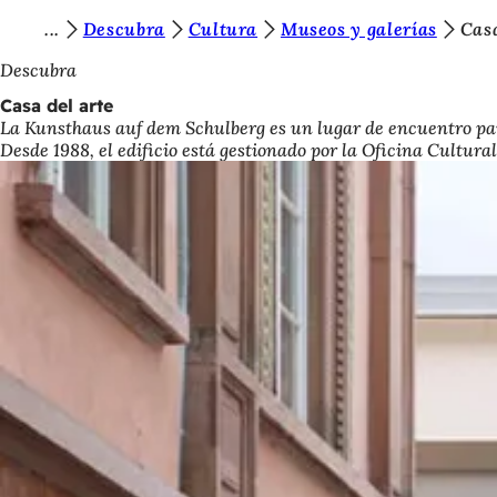
E
Descubra
Cultura
Museos y galerías
Casa
Saltar al contenido
s
Descubra
t
Casa del arte
La Kunsthaus auf dem Schulberg es un lugar de encuentro para 
á
Desde 1988, el edificio está gestionado por la Oficina Cultura
s
a
q
u
í
: