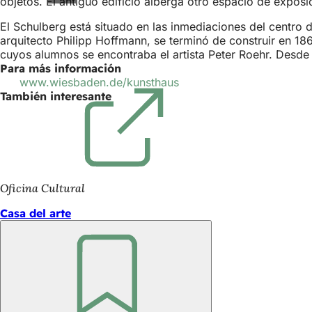
objetos. El antiguo edificio alberga otro espacio de expos
El Schulberg está situado en las inmediaciones del centro
arquitecto Philipp Hoffmann, se terminó de construir en 18
cuyos alumnos se encontraba el artista Peter Roehr. Desde
Para más información
www.wiesbaden.de/kunsthaus
(Se
También interesante
abre
en
una
nueva
pestaña)
Oficina Cultural
Casa del arte
Recuerde