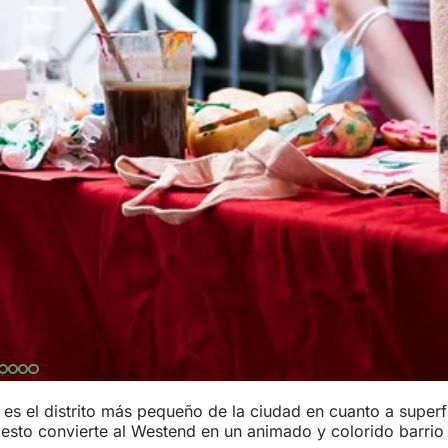
o es el distrito más pequeño de la ciudad en cuanto a supe
 esto convierte al Westend en un animado y colorido barrio 