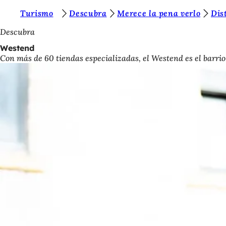
E
Turismo
Descubra
Merece la pena verlo
Dis
Saltar al contenido
s
Descubra
t
Westend
Con más de 60 tiendas especializadas, el Westend es el barr
á
s
a
q
u
í
: