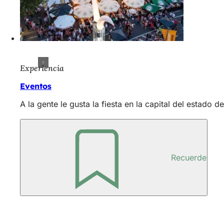
Experiencia
Eventos
A la gente le gusta la fiesta en la capital del estado
Recuerde
Zona
de
los
pies