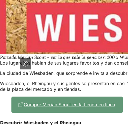
Portada Merian Scout - ver lo que vale la pena ver: 200 x W
Los lugareños hablan de sus lugares favoritos y dan consej
La ciudad de Wiesbaden, que sorprende e invita a descubrir
Wiesbaden, el Rheingau y sus gentes se presentan en casi 12
de la plaza del mercado y en tiendas.
Compre Merian Scout en la tienda en línea
(Se
abre
en
una
Descubrir Wiesbaden y el Rheingau
nueva