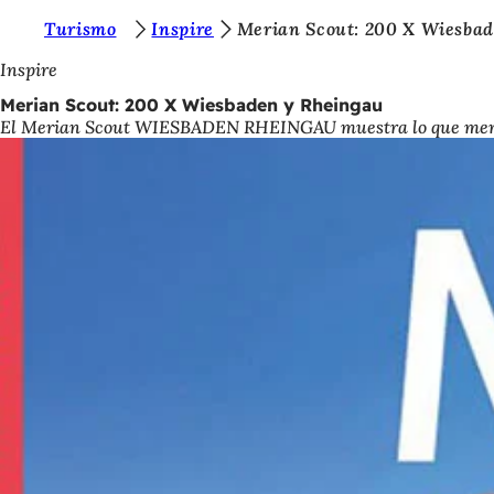
E
Turismo
Inspire
Merian Scout: 200 X Wiesba
Saltar al contenido
s
Inspire
t
Merian Scout: 200 X Wiesbaden y Rheingau
El Merian Scout WIESBADEN RHEINGAU muestra lo que merece la 
á
s
a
q
u
í
: