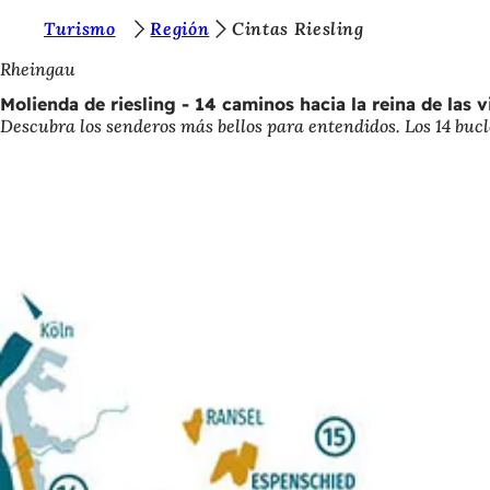
E
Turismo
Región
Cintas Riesling
Saltar al contenido
s
Rheingau
t
Molienda de riesling - 14 caminos hacia la reina de las v
Descubra los senderos más bellos para entendidos. Los 14 bucl
á
s
a
q
u
í
: