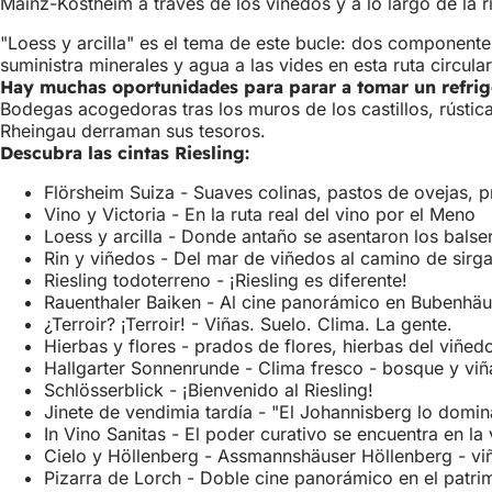
Mainz-Kostheim a través de los viñedos y a lo largo de la 
"Loess y arcilla" es el tema de este bucle: dos componente
suministra minerales y agua a las vides en esta ruta circula
Hay muchas oportunidades para parar a tomar un refrig
Bodegas acogedoras tras los muros de los castillos, rústi
Rheingau derraman sus tesoros.
Descubra las cintas Riesling:
Flörsheim Suiza - Suaves colinas, pastos de ovejas, 
Vino y Victoria - En la ruta real del vino por el Meno
Loess y arcilla - Donde antaño se asentaron los bals
Rin y viñedos - Del mar de viñedos al camino de sirga
Riesling todoterreno - ¡Riesling es diferente!
Rauenthaler Baiken - Al cine panorámico en Bubenhä
¿Terroir? ¡Terroir! - Viñas. Suelo. Clima. La gente.
Hierbas y flores - prados de flores, hierbas del viñed
Hallgarter Sonnenrunde - Clima fresco - bosque y viña
Schlösserblick - ¡Bienvenido al Riesling!
Jinete de vendimia tardía - "El Johannisberg lo domina
In Vino Sanitas - El poder curativo se encuentra en la 
Cielo y Höllenberg - Assmannshäuser Höllenberg - v
Pizarra de Lorch - Doble cine panorámico en el patr