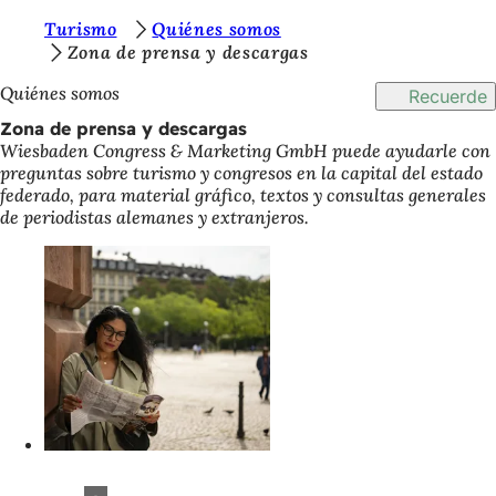
E
Turismo
Quiénes somos
Saltar al contenido
Zona de prensa y descargas
s
Quiénes somos
Recuerde
t
Zona de prensa y descargas
á
Wiesbaden Congress & Marketing GmbH puede ayudarle con
s
preguntas sobre turismo y congresos en la capital del estado
federado, para material gráfico, textos y consultas generales
a
de periodistas alemanes y extranjeros.
q
u
í
: