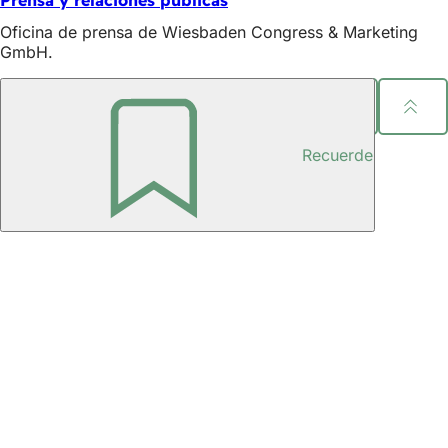
Prensa y relaciones públicas
Oficina de prensa de Wiesbaden Congress & Marketing
GmbH.
Compartir página
Zona
Recuerde
de
los
pies