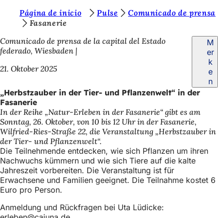
S
Página de inicio
Pulse
Comunicado de prensa
Inhalt anspringen
Fasanerie
i
Comunicado de prensa de la capital del Estado
M
e
federado, Wiesbaden
er
b
k
21. Oktober 2025
e
e
n
f
„Herbstzauber in der Tier- und Pflanzenwelt“ in der
Fasanerie
i
In der Reihe „Natur-Erleben in der Fasanerie“ gibt es am
n
Sonntag, 26. Oktober, von 10 bis 12 Uhr in der Fasanerie,
Wilfried-Ries-Straße 22, die Veranstaltung „Herbstzauber in
d
der Tier- und Pflanzenwelt“.
e
Die Teilnehmende entdecken, wie sich Pflanzen um ihren
Nachwuchs kümmern und wie sich Tiere auf die kalte
n
Jahreszeit vorbereiten. Die Veranstaltung ist für
s
Erwachsene und Familien geeignet. Die Teilnahme kostet 6
Euro pro Person.
i
Anmeldung und Rückfragen bei Uta Lüdicke:
c
erleben
cajuna
de
.