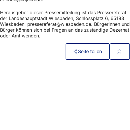
h
Herausgeber dieser Pressemitteilung ist das Pressereferat
h
der Landeshauptstadt Wiesbaden, Schlossplatz 6, 65183
i
Wiesbaden,
pressereferat
wiesbaden
de
. Bürgerinnen und
Bürger können sich bei Fragen an das zuständige Dezernat
e
oder Amt wenden.
r
:
Seite teilen
Fußbereich
Acceso rápido
Todos los servicios
Calendario de actos
Oficina del ciudadano
Comentarios sobre el sitio web
Asuntos jurídicos
Configuración de la protección de datos
Condiciones de uso