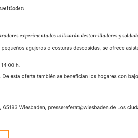
mweltladen
eparadores experimentados utilizarán destornilladores y solda
pequeños agujeros o costuras descosidas, se ofrece asiste
s 14:00 h.
s. De esta oferta también se benefician los hogares con ba
 6, 65183 Wiesbaden,
pressereferat
wiesbaden
de
Los ciuda