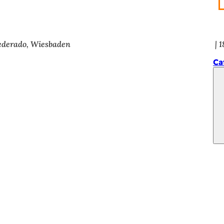
federado, Wiesbaden
1
Ca