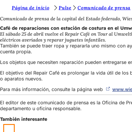
E
Página de inicio
Pulse
Comunicado de prensa
Saltar al contenido
s
Comunicado de prensa de la capital del Estado federado, Wi
t
Café de reparaciones con estación de costura en el Umw
El sábado 25 de abril vuelve el Repair Café on Tour al Umwelt
á
eléctricos averiados y reparar juguetes infantiles.
s
También se puede traer ropa y repararla uno mismo con ay
cuenta propia.
a
Los objetos que necesiten reparación pueden entregarse en 
q
u
El objetivo del Repair Café es prolongar la vida útil de l
o aparatos nuevos.
í
Para más información, consulte la página web
www.wie
:
El editor de este comunicado de prensa es la Oficina de P
departamento u oficina responsable.
También interesante