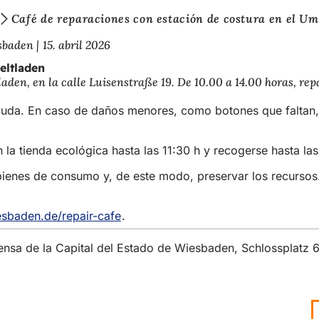
Café de reparaciones con estación de costura en el U
esbaden
15. abril 2026
eltladen
laden, en la calle Luisenstraße 19. De 10.00 a 14.00 horas, r
uda. En caso de daños menores, como botones que faltan, 
la tienda ecológica hasta las 11:30 h y recogerse hasta la
os bienes de consumo y, de este modo, preservar los recurso
sbaden.de/repair-cafe
(Se
.
abre
en
rensa de la Capital del Estado de Wiesbaden, Schlossplatz
una
nueva
pestaña)