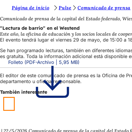
E
Página de inicio
Pulse
Comunicado de prensa
Saltar al contenido
s
Comunicado de prensa de la capital del Estado federado, Wi
t
"Lectura de barrio" en el Westend
Este año, la oficina de educación y los socios locales de coop
á
El evento tendrá lugar el viernes 29 de mayo, de 15:00 a 1
s
Se han programado lecturas, también en diferentes idiomas,
a
es gratuita. Toda la información adicional está disponible 
Folleto
PDF
-Archivo
5,95 MB
q
u
El editor de este comunicado de prensa es la Oficina de P
í
departamento u oficina responsable.
:
También interesante
22/5/2026
Comunicado de prensa de la capital del Estado 