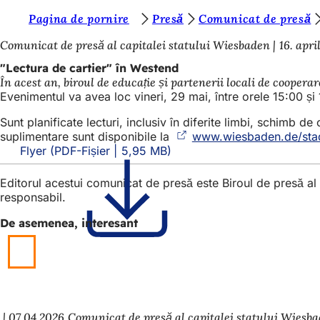
S
Pagina de pornire
Presă
Comunicat de presă
Salt la conținut
u
Comunicat de presă al capitalei statului Wiesbaden
16. apri
n
"Lectura de cartier" în Westend
În acest an, biroul de educație și partenerii locali de coopera
t
Evenimentul va avea loc vineri, 29 mai, între orele 15:00 ș
e
Sunt planificate lecturi, inclusiv în diferite limbi, schimb de
ț
suplimentare sunt disponibile la
www.wiesbaden.de/stadt
Flyer
PDF
-Fișier
5,95 MB
i
a
Editorul acestui comunicat de presă este Biroul de presă a
i
responsabil.
c
De asemenea, interesant
i
:
07.04.2026
Comunicat de presă al capitalei statului Wiesb