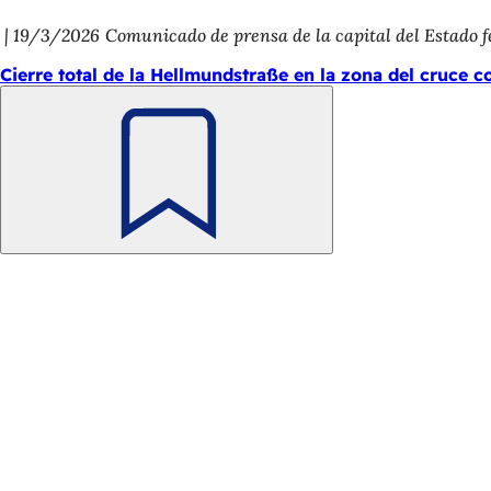
19/3/2026
Comunicado de prensa de la capital del Estado 
Cierre total de la Hellmundstraße en la zona del cruce co
Recuerde
Zona
Acceso rápido
de
Todos los ser
Calendario d
los
Oficina del 
pies
Comentarios 
Asuntos jurídicos
Configuració