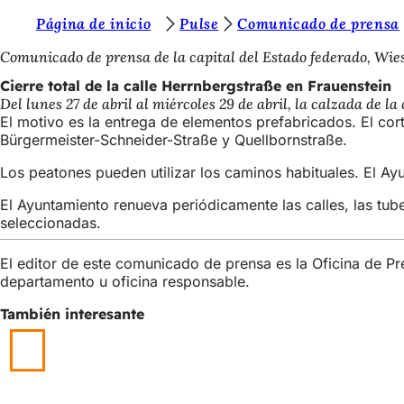
E
Página de inicio
Pulse
Comunicado de prensa
Saltar al contenido
s
Comunicado de prensa de la capital del Estado federado, Wi
t
Cierre total de la calle Herrnbergstraße en Frauenstein
Del lunes 27 de abril al miércoles 29 de abril, la calzada de
á
El motivo es la entrega de elementos prefabricados. El cor
s
Bürgermeister-Schneider-Straße y Quellbornstraße.
a
Los peatones pueden utilizar los caminos habituales. El Ay
q
El Ayuntamiento renueva periódicamente las calles, las tub
u
seleccionadas.
í
El editor de este comunicado de prensa es la Oficina de P
:
departamento u oficina responsable.
También interesante