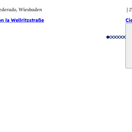
federado, Wiesbaden
2
n la Wellritzstraße
Ci
vicios
e actos
ciudadano
sobre el sitio web
n de la protección de datos