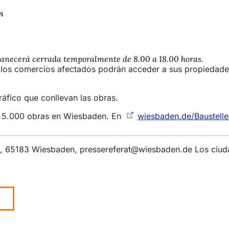
in
ermanecerá cerrada temporalmente de 8.00 a 18.00 horas.
s y los comercios afectados podrán acceder a sus propiedad
ráfico que conllevan las obras.
 de 5.000 obras en Wiesbaden. En
wiesbaden.de/Baustelle
 6, 65183 Wiesbaden,
pressereferat
wiesbaden
de
Los ciuda