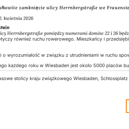
ałkowite zamknięcie ulicy Herrnbergstraße we Frauenst
2. kwietnia 2026
tein
a ulicy Herrnbergstraße pomiędzy numerami domów 22 i 26 bę
yczy również ruchu rowerowego. Mieszkańcy i przedsiębior
osi o wyrozumiałość w związku z utrudnieniami w ruchu s
latego każdego roku w Wiesbaden jest około 5000 placów 
asowe stolicy kraju związkowego Wiesbaden, Schlossplat