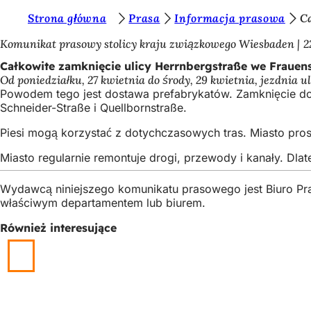
J
Strona główna
Prasa
Informacja prasowa
C
Przejdź do treści
e
Komunikat prasowy stolicy kraju związkowego Wiesbaden
2
s
Całkowite zamknięcie ulicy Herrnbergstraße we Frauens
Od poniedziałku, 27 kwietnia do środy, 29 kwietnia, jezdni
t
Powodem tego jest dostawa prefabrykatów. Zamknięcie dot
e
Schneider-Straße i Quellbornstraße.
ś
Piesi mogą korzystać z dotychczasowych tras. Miasto pr
t
Miasto regularnie remontuje drogi, przewody i kanały. D
u
Wydawcą niniejszego komunikatu prasowego jest Biuro Pr
t
właściwym departamentem lub biurem.
a
Również interesujące
j
: