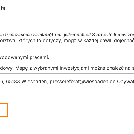
ein
dzie tymczasowo zamknięta w godzinach od 8 rano do 6 wieczo
stwa, których to dotyczy, mogą w każdej chwili dojechać
powodowanymi pracami.
budowy. Mapę z wybranymi inwestycjami można znaleźć na 
z 6, 65183 Wiesbaden,
pressereferat
wiesbaden
de
Obywate