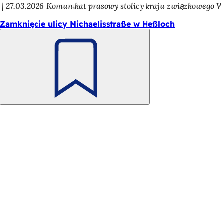
27.03.2026
Komunikat prasowy stolicy kraju związkowego 
Zamknięcie ulicy Michaelisstraße w Heßloch
Pamiętaj
Obszar
Szybki dostęp
stóp
Wszystkie usł
Kalendarz wy
Biuro obywate
Opinie na tema
Kwestie prawne
Ustawienia o
Warunki użyt