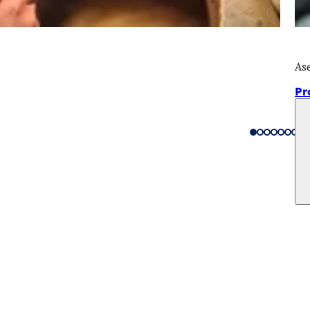
Ase
Pr
vicios
e actos
ciudadano
sobre el sitio web