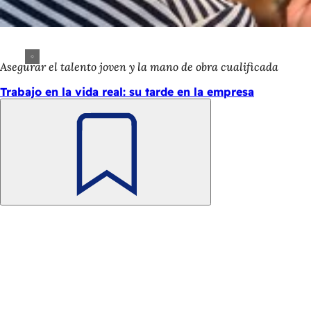
Asegurar el talento joven y la mano de obra cualificada
Trabajo en la vida real: su tarde en la empresa
Recuerde
Zona
Acceso rápido
de
Todos los ser
Calendario d
los
Oficina del 
pies
Comentarios 