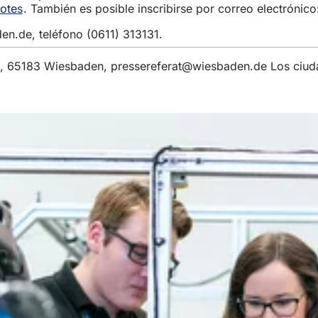
otes
(Se
. También es posible inscribirse por correo electrónic
abre
den
de
, teléfono (0611) 313131.
en
una
nueva
 6, 65183 Wiesbaden,
pressereferat
wiesbaden
de
Los ciuda
pestaña)