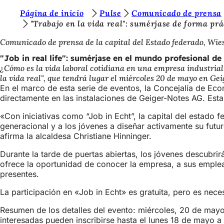
E
Página de inicio
Pulse
Comunicado de prensa
Saltar al contenido
"Trabajo en la vida real": sumérjase de forma pr
s
Comunicado de prensa de la capital del Estado federado, Wi
t
"Job in real life": sumérjase en el mundo profesional d
á
¿Cómo es la vida laboral cotidiana en una empresa industrial
s
la vida real", que tendrá lugar el miércoles 20 de mayo en Ge
En el marco de esta serie de eventos, la Concejalía de Eco
a
directamente en las instalaciones de Geiger-Notes AG. Est
q
«Con iniciativas como “Job in Echt”, la capital del estado
u
generacional y a los jóvenes a diseñar activamente su futu
afirma la alcaldesa Christiane Hinninger.
í
:
Durante la tarde de puertas abiertas, los jóvenes descubri
ofrece la oportunidad de conocer la empresa, a sus emplead
presentes.
La participación en «Job in Echt» es gratuita, pero es nece
Resumen de los detalles del evento: miércoles, 20 de mayo,
interesadas pueden inscribirse hasta el lunes 18 de mayo a