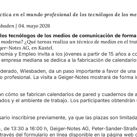
áctica en el mundo profesional de los tecnólogos de los 
esbaden
04. mayo 2026
e los tecnólogos de los medios de comunicación de forma
 moderna? ¿Qué tareas realiza un técnico de medios en el trat
iger-Notes AG, en Kastel.
nomía y Empleo invita a los jóvenes a partir de 15 años a 
a empresa mediana se dedica a la fabricación de calendario
 federado, Wiesbaden, da un paso importante a favor de una 
ro profesional. La visita a Geiger-Notes mostrará de forma
rán cómo se fabrican calendarios de pared y cuadernos de a
os y el ambiente de trabajo. Los participantes obtendrán un
sario inscribirse previamente, ya que las plazas son limitad
 de 13:30 a 16:00 h, Geiger-Notes AG, Peter-Sander-Straße 1
 través del formulario en línea disponible en la página web