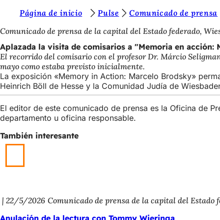
E
Página de inicio
Pulse
Comunicado de prensa
Saltar al contenido
s
Comunicado de prensa de la capital del Estado federado, Wi
t
Aplazada la visita de comisarios a "Memoria en acción:
El recorrido del comisario con el profesor Dr. Márcio Seligma
á
mayo como estaba previsto inicialmente.
s
La exposición «Memory in Action: Marcelo Brodsky» perman
Heinrich Böll de Hesse y la Comunidad Judía de Wiesbade
a
q
El editor de este comunicado de prensa es la Oficina de P
departamento u oficina responsable.
u
í
También interesante
:
22/5/2026
Comunicado de prensa de la capital del Estado 
Anulación de la lectura con Tommy Wieringa