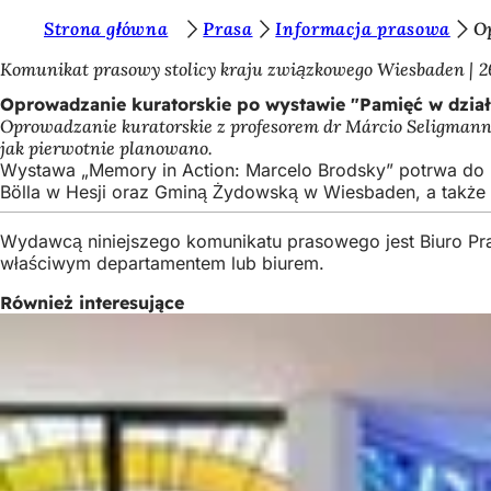
J
Strona główna
Prasa
Informacja prasowa
O
Przejdź do treści
e
Komunikat prasowy stolicy kraju związkowego Wiesbaden
2
s
Oprowadzanie kuratorskie po wystawie "Pamięć w dział
Oprowadzanie kuratorskie z profesorem dr Márcio Seligmanne
t
jak pierwotnie planowano.
e
Wystawa „Memory in Action: Marcelo Brodsky” potrwa do n
Bölla w Hesji oraz Gminą Żydowską w Wiesbaden, a takż
ś
t
Wydawcą niniejszego komunikatu prasowego jest Biuro Pr
właściwym departamentem lub biurem.
u
t
Również interesujące
a
j
: