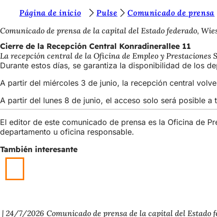
E
Página de inicio
Pulse
Comunicado de prensa
Saltar al contenido
s
Comunicado de prensa de la capital del Estado federado, Wi
t
Cierre de la Recepción Central Konradinerallee 11
La recepción central de la Oficina de Empleo y Prestaciones Soc
á
Durante estos días, se garantiza la disponibilidad de los 
s
A partir del miércoles 3 de junio, la recepción central volve
a
A partir del lunes 8 de junio, el acceso solo será posible a 
q
u
El editor de este comunicado de prensa es la Oficina de P
departamento u oficina responsable.
í
:
También interesante
24/7/2026
Comunicado de prensa de la capital del Estado 