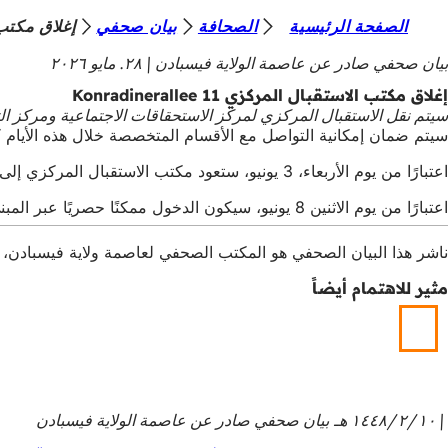
أ
الصفحة الرئيسية
الصحافة
بيان صحفي
إغلاق مكتب الاست
الانتقال إلى المحتوى
ن
بيان صحفي صادر عن عاصمة الولاية فيسبادن
٢٨. مايو ٢٠٢٦
ت
إغلاق مكتب الاستقبال المركزي Konradinerallee 11
سيتم نقل الاستقبال المركزي لمركز الاستحقاقات الاجتماعية ومركز التوظيف ومكتب العمل الاجتماعي في كونر
ه
سيتم ضمان إمكانية التواصل مع الأقسام المتخصصة خلال هذه الأيام كا
ن
اعتبارًا من يوم الأربعاء، 3 يونيو، ستعود مكتب الاستقبال المركزي إلى العمل. وسيكون موجودًا في الجزء A من المبنى.
ا
اعتبارًا من يوم الاثنين 8 يونيو، سيكون الدخول ممكنًا حصريًا عبر المبنى A. وسيتم توجيهكم إلى المدخل بواسطة لافتات.
ناشر هذا البيان الصحفي هو المكتب الصحفي لعاصمة ولاية فيسبادن، Schlossplatz 6، 65183 فيسبادن،
مثير للاهتمام أيضاً
١٠‏/٢‏/١٤٤٨ هـ
بيان صحفي صادر عن عاصمة الولاية فيسبادن