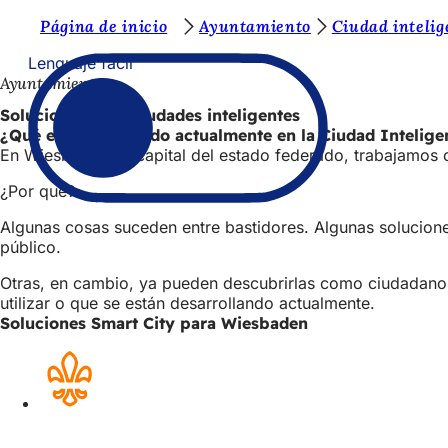
E
Página de inicio
Ayuntamiento
Ciudad intelig
Saltar al contenido
s
Lenguaje fácil
Ayuntamiento
t
Soluciones para ciudades inteligentes
á
¿Qué está ocurriendo actualmente en la Ciudad Intelig
s
En Wiesbaden, la capital del estado federado, trabajamos 
a
¿Por qué?
q
Algunas cosas suceden entre bastidores. Algunas soluciones
u
público.
í
Otras, en cambio, ya pueden descubrirlas como ciudadanos
utilizar o que se están desarrollando actualmente.
:
Soluciones Smart City para Wiesbaden