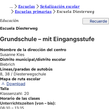
E
Escuelas
Señalización escolar
Saltar al contenido
Escuelas primarias
Escuela Diesterweg
s
Educación
Recuerde
t
Escuela Diesterweg
á
s
Grundschule – mit Eingangsstufe
a
Nombre de la dirección del centro
q
Susanne Kies
u
Distrito municipal/distrito escolar
Biebrich
í
Líneas/paradas de autobús
8, 38 / Diesterwegschule
:
Mapa de ruta escolar
Download
Talla
Klassenzahl: 20
Horario de las clases
Unterrichtszeiten (von – bis):
08:10 – 13:15