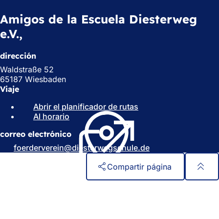
Amigos de la Escuela Diesterweg
e.V.,
dirección
Waldstraße 52
65187 Wiesbaden
Viaje
Abrir el planificador de rutas
(
Al horario
(
S
S
e
correo electrónico
e
a
a
b
foerderverein
diesterwegschule
de
b
r
r
e
Compartir página
e
e
e
n
Zona
Acceso rápido
n
u
de
Todos los servicios
u
n
Calendario de actos
los
n
a