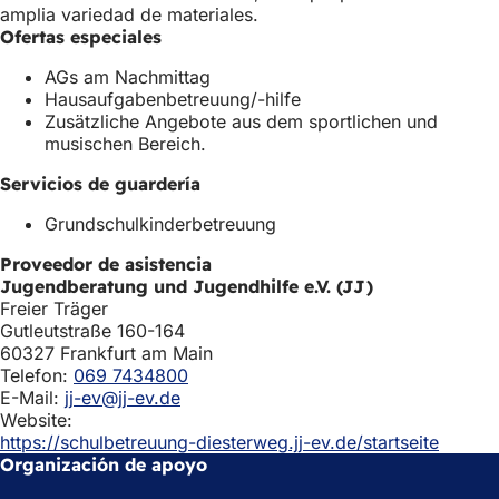
p
amplia variedad de materiales.
e
Ofertas especiales
s
AGs am Nachmittag
t
Hausaufgabenbetreuung/-hilfe
a
Zusätzliche Angebote aus dem sportlichen und
ñ
musischen Bereich.
a
)
Servicios de guardería
Grundschulkinderbetreuung
Proveedor de asistencia
Jugendberatung und Jugendhilfe e.V. (JJ)
Freier Träger
Gutleutstraße 160-164
60327 Frankfurt am Main
Telefon:
069 7434800
E-Mail:
jj-ev@jj-ev.de
Website:
https://schulbetreuung-diesterweg.jj-ev.de/startseite
Organización de apoyo