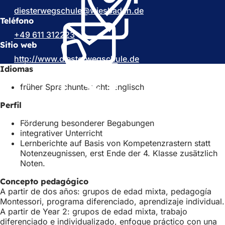
a
b
diesterwegschule
wiesbaden
de
b
r
Teléfono
r
e
+49 611 312223
e
e
Sitio web
e
n
http://www.diesterwegschule.de
n
(
u
Idiomas
u
S
n
n
e
a
früher Sprachunterricht: Englisch
a
a
n
n
b
u
Perfil
u
r
e
e
e
v
Förderung besonderer Begabungen
v
e
a
integrativer Unterricht
a
n
p
Lernberichte auf Basis von Kompetenzrastern statt
p
u
e
Notenzeugnissen, erst Ende der 4. Klasse zusätzlich
e
n
s
Noten.
s
a
t
t
n
a
Concepto pedagógico
a
u
ñ
A partir de dos años: grupos de edad mixta, pedagogía
ñ
e
a
Montessori, programa diferenciado, aprendizaje individual.
a
v
)
A partir de Year 2: grupos de edad mixta, trabajo
)
a
diferenciado e individualizado, enfoque práctico con una