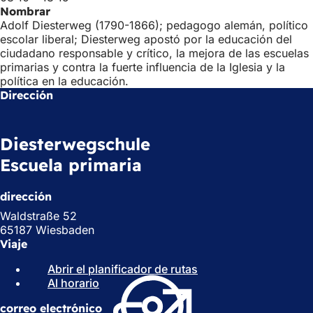
Nombrar
Adolf Diesterweg (1790-1866); pedagogo alemán, político
escolar liberal; Diesterweg apostó por la educación del
ciudadano responsable y crítico, la mejora de las escuelas
primarias y contra la fuerte influencia de la Iglesia y la
política en la educación.
Dirección
Diesterwegschule
Escuela primaria
dirección
Waldstraße 52
65187 Wiesbaden
Viaje
Abrir el planificador de rutas
(
Al horario
(
S
S
e
correo electrónico
e
a